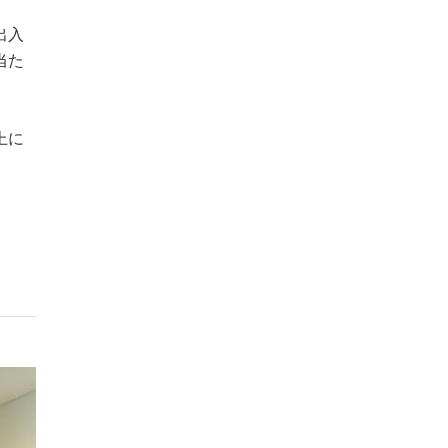
出入
当た
上に