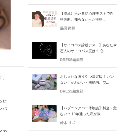
【簡単】当たる!? 心理テストで性
格診断。知らなかった性格...
脇田 尚揮
【サイコパス診断テスト】あなたや
恋人のサイコパス度は？ 心...
DRESS編集部
おしゃれな吸うやつ決定版！ バレ
す。
ない・かわいい・機能的。ワ...
DRESS編集部
った
ンパ
【ハプニングバー体験談】料金・危
ない？ 10年通った私が教...
鈴木 リズ
水の