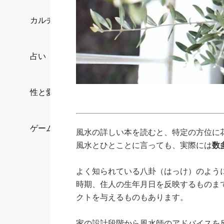
カルチャー/エンタメ
占い
性と愛
ゲーム
風水の詳しい本を読むと、特定の方位に
風水とひとことに言っても、実際には
数
よく知られている八卦（はっけ）のよう
時期、住人の生年月日を反映するものま
クトを与えるものもあります。
家の設計段階から風水師のアドバイスを