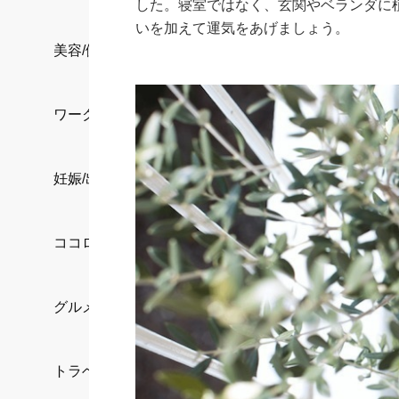
した。寝室ではなく、玄関やベランダに
いを加えて運気をあげましょう。
美容/健康
ワークスタイル
妊娠/出産/家族
ココロ/カラダ
グルメ
トラベル