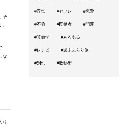
#浮気
#セフレ
#恋愛
しそ
#不倫
#既婚者
#開運
う。
#算命学
#あるある
で
#レシピ
#週末ふらり旅
しな
#別れ
#数秘術
入り