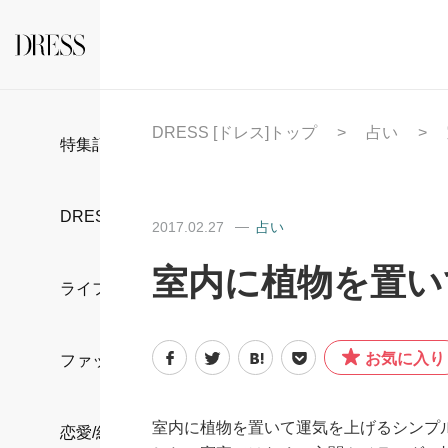
DRESS [ドレス]トップ
占い
特集記事
DRESS部活
2017.02.27
占い
室内に植物を置い
ライフスタイル
お気に入り
ファッション
室内に植物を置いて運気を上げるシンプ
恋愛/結婚/離婚