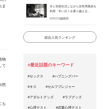
れま
夫と別居生活しながら女性用風俗を
利用「辛い日々を乗り越える...
DRESS編集部
総合人気ランキング
植物
#最近話題のキーワード
して
#セックス
#ハプニングバー
自然
#キス
#セルフプレジャー
#アダルトグッズ
#ラブグッズ
にも
#心理テスト
#恋愛心理テスト