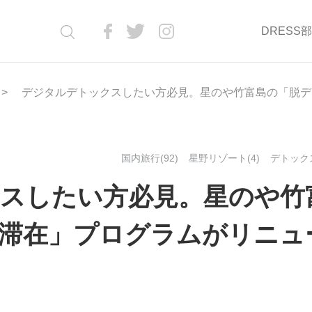
DRESS
デジタルデトックスしたい方必見。星のや竹富島の「脱デ
国内旅行(92)
星野リゾート(4)
デトックス
スしたい方必見。星のや竹
滞在」プログラムがリニュ