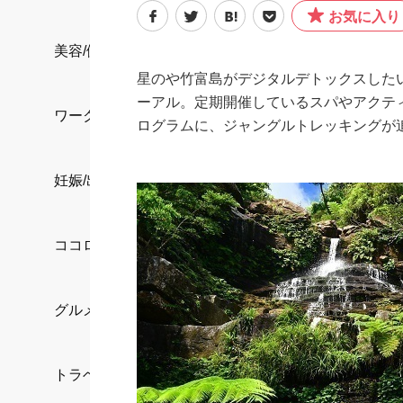
お気に入り
美容/健康
星のや竹富島がデジタルデトックスしたい
ーアル。定期開催しているスパやアクテ
ワークスタイル
ログラムに、ジャングルトレッキングが
妊娠/出産/家族
ココロ/カラダ
グルメ
トラベル