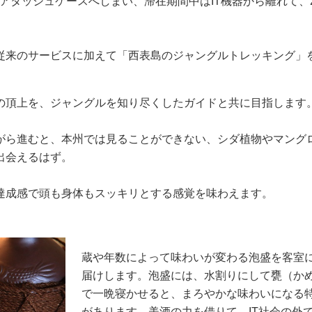
アタッシュケースへしまい、滞在期間中はIT機器から離れて、
従来のサービスに加えて「西表島のジャングルトレッキング」
の頂上を、ジャングルを知り尽くしたガイドと共に目指します
がら進むと、本州では見ることができない、シダ植物やマング
出会えるはず。
達成感で頭も身体もスッキリとする感覚を味わえます。
蔵や年数によって味わいが変わる泡盛を客室
届けします。泡盛には、水割りにして甕（か
で一晩寝かせると、まろやかな味わいになる
があります。美酒の力を借りて、IT社会の外