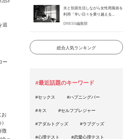
2泊3
夫と別居生活しながら女性用風俗を
利用「辛い日々を乗り越える...
DRESS編集部
を追
。
総合人気ランキング
ロー
#最近話題のキーワード
#セックス
#ハプニングバー
#キス
#セルフプレジャー
にお
め）
#アダルトグッズ
#ラブグッズ
特徴
#心理テスト
#恋愛心理テスト
でゆっ