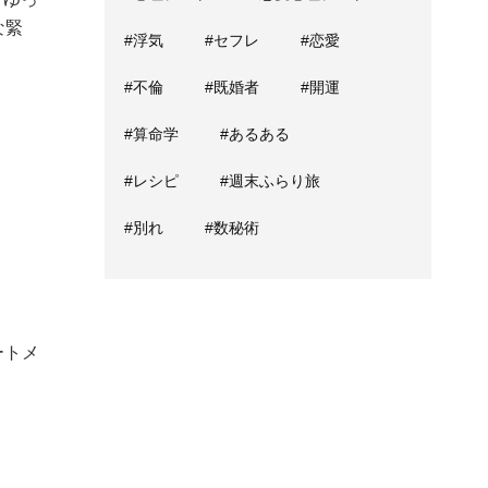
な緊
#浮気
#セフレ
#恋愛
#不倫
#既婚者
#開運
#算命学
#あるある
#レシピ
#週末ふらり旅
#別れ
#数秘術
ートメ