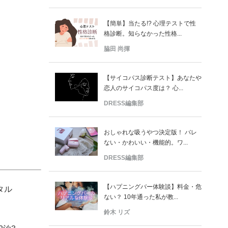
【簡単】当たる!? 心理テストで性
格診断。知らなかった性格...
脇田 尚揮
【サイコパス診断テスト】あなたや
恋人のサイコパス度は？ 心...
DRESS編集部
おしゃれな吸うやつ決定版！ バレ
ない・かわいい・機能的。ワ...
DRESS編集部
【ハプニングバー体験談】料金・危
タル
ない？ 10年通った私が教...
鈴木 リズ