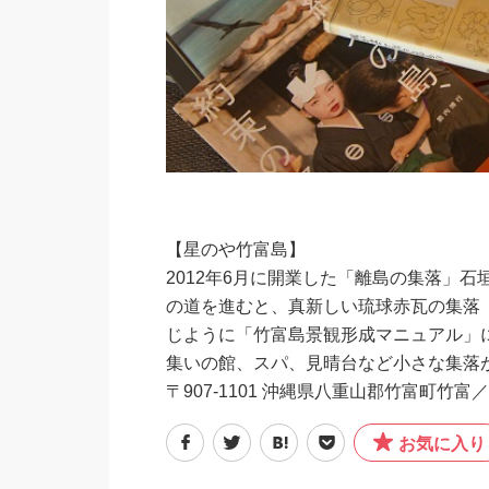
【星のや竹富島】
2012年6月に開業した「離島の集落」
の道を進むと、真新しい琉球赤瓦の集落
じように「竹富島景観形成マニュアル」
集いの館、スパ、見晴台など小さな集落
〒907-1101 沖縄県八重山郡竹富町竹富／
お気に入り