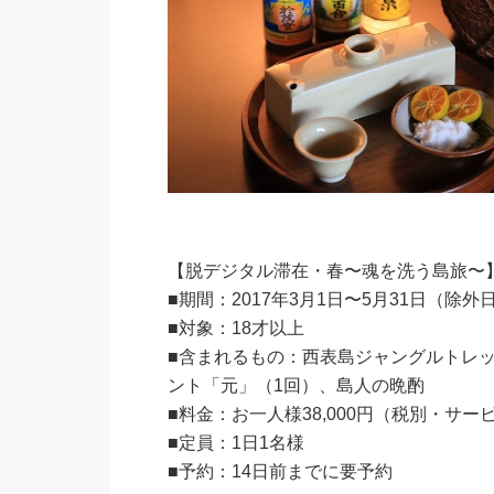
【脱デジタル滞在・春〜魂を洗う島旅〜
■期間：2017年3月1日〜5月31日（除外
■対象：18才以上
■含まれるもの：西表島ジャングルトレ
ント「元」（1回）、島人の晩酌
■料金：お一人様38,000円（税別・サ
■定員：1日1名様
■予約：14日前までに要予約