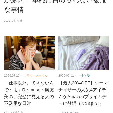
な事情
おおしま りえ
2026.07.17
ライフスタイル
2026.07.11
性と愛
「仕事以外、できないん
【最大20%OFF】ウーマ
ですよ」Re.muse・勝友
ナイザーの人気4アイテ
美の、完璧に見える人の
ムがAmazonプライムデ
不器用な日常
ーに登場（7/13まで）