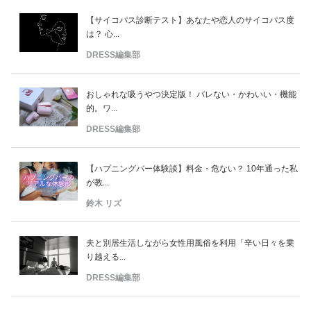
【サイコパス診断テスト】あなたや恋人のサイコパス度
は？ 心...
DRESS編集部
おしゃれな吸うやつ決定版！ バレない・かわいい・機能
的。ワ...
DRESS編集部
【ハプニングバー体験談】料金・危ない？ 10年通った私
が教...
鈴木 リズ
夫と別居生活しながら女性用風俗を利用「辛い日々を乗
り越える...
DRESS編集部