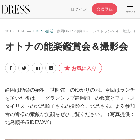
ログイン
会員登録
MENU
2016.10.14
DRESS部活
静岡DRESS部(16)
レストラン(96)
能楽(8)
オトナの能楽鑑賞会＆撮影会
特集記事
お気に入り
DRESS部活
静岡は能楽の始祖「世阿弥」のゆかりの地。今回はランチ
ライフスタイル
を頂いた後は、「グランシップ静岡能」の鑑賞とフォトス
タイリストの北島順子さんの撮影会。北島さんによる参加
者の皆様の素敵な笑顔をぜひご覧ください。（写真提供：
ファッション
北島順子/SIDEWAY）
恋愛/結婚/離婚