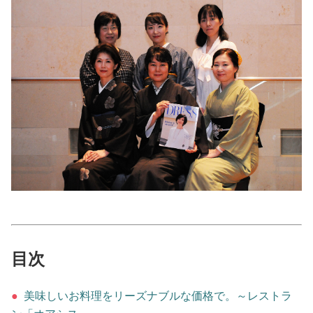
美容/健康
ワークスタイル
妊娠/出産/家族
ココロ/カラダ
グルメ
トラベル
目次
カルチャー/エンタメ
●
美味しいお料理をリーズナブルな価格で。～レストラ