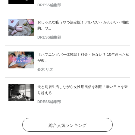
DRESS編集部
おしゃれな吸うやつ決定版！ バレない・かわいい・機能
的。ワ...
DRESS編集部
【ハプニングバー体験談】料金・危ない？ 10年通った私
が教...
鈴木 リズ
夫と別居生活しながら女性用風俗を利用「辛い日々を乗
り越える...
DRESS編集部
総合人気ランキング