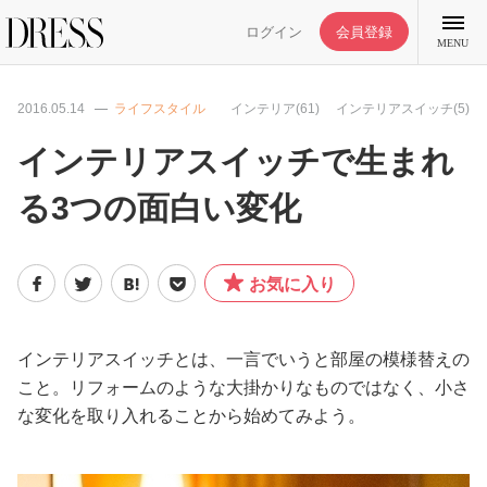
ログイン
会員登録
MENU
2016.05.14
ライフスタイル
インテリア(61)
インテリアスイッチ(5)
インテリアスイッチで生まれ
る3つの面白い変化
特集記事
DRESS部活
お気に入り
ライフスタイル
インテリアスイッチとは、一言でいうと部屋の模様替えの
こと。リフォームのような大掛かりなものではなく、小さ
ファッション
な変化を取り入れることから始めてみよう。
恋愛/結婚/離婚