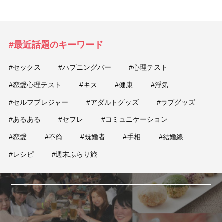
#最近話題のキーワード
#セックス
#ハプニングバー
#心理テスト
#恋愛心理テスト
#キス
#健康
#浮気
#セルフプレジャー
#アダルトグッズ
#ラブグッズ
#あるある
#セフレ
#コミュニケーション
#恋愛
#不倫
#既婚者
#手相
#結婚線
#レシピ
#週末ふらり旅