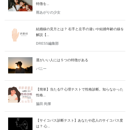
特徴を...
雨あがりの少女
結婚線の見方とは？ 右手と左手の違いや結婚年齢の線を
解説【...
DRESS編集部
運がいい人には５つの特徴がある
バニー
【簡単】当たる!? 心理テストで性格診断。知らなかった
性格...
脇田 尚揮
【サイコパス診断テスト】あなたや恋人のサイコパス度
は？ 心...