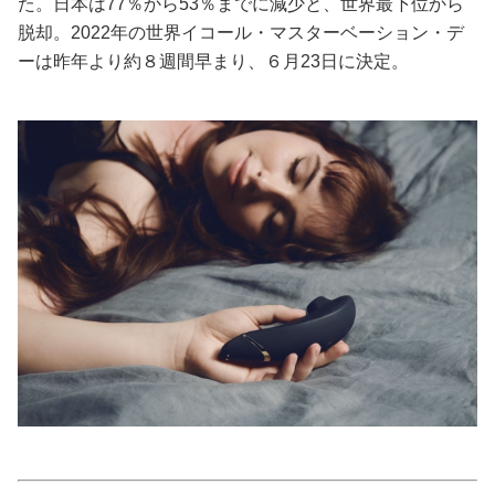
た。日本は77％から53％までに減少と、世界最下位から
脱却。2022年の世界イコール・マスターベーション・デ
美容/健康
ーは昨年より約８週間早まり、６月23日に決定。
ワークスタイル
妊娠/出産/家族
ココロ/カラダ
グルメ
トラベル
カルチャー/エンタメ