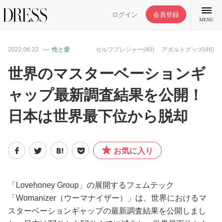
ログイン
会員登録
MENU
2022.06.22
性と愛
セルフプレジャー(40)
アダルトグッズ(46)
世界のマスターベーションギ
ャップ最新調査結果を公開！
特集記事
日本は世界最下位から脱却
DRESS部活
お気に入り
ライフスタイル
ファッション
「Lovehoney Group」の展開するフェムテック
「Womanizer（ウーマナイザー）」は、世界におけるマ
スターベーションギャップの最新調査結果を公開しまし
恋愛/結婚/離婚