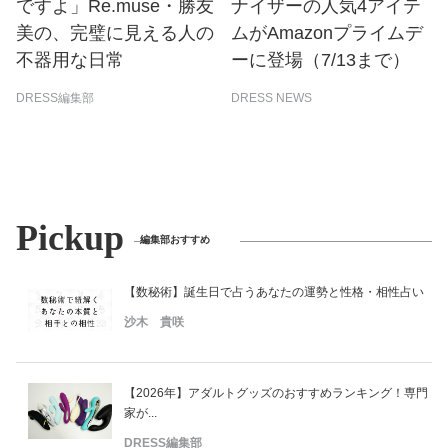
ですよ」Re.muse・勝友
ナイザーの人気4アイテ
美の、完璧に見える人の
ムがAmazonプライムデ
不器用な日常
ーに登場（7/13まで）
DRESS編集部
DRESS NEWS
Pickup
編集部おすすめ
【数秘術】誕生日で占うあなたの運勢と性格・相性占い
沙木 貴咲
【2026年】アダルトグッズのおすすめランキング！専門
家が...
DRESS編集部