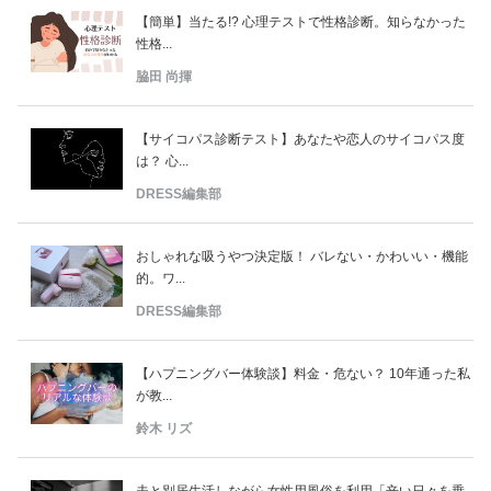
【簡単】当たる!? 心理テストで性格診断。知らなかった
性格...
脇田 尚揮
【サイコパス診断テスト】あなたや恋人のサイコパス度
は？ 心...
DRESS編集部
おしゃれな吸うやつ決定版！ バレない・かわいい・機能
的。ワ...
DRESS編集部
【ハプニングバー体験談】料金・危ない？ 10年通った私
が教...
鈴木 リズ
夫と別居生活しながら女性用風俗を利用「辛い日々を乗