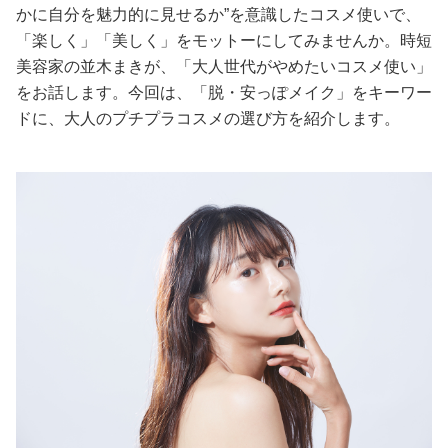
かに自分を魅力的に見せるか”を意識したコスメ使いで、
美容/健康
「楽しく」「美しく」をモットーにしてみませんか。時短
美容家の並木まきが、「大人世代がやめたいコスメ使い」
をお話します。今回は、「脱・安っぽメイク」をキーワー
ワークスタイル
ドに、大人のプチプラコスメの選び方を紹介します。
妊娠/出産/家族
ココロ/カラダ
グルメ
トラベル
カルチャー/エンタメ