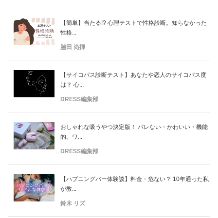
【簡単】当たる!? 心理テストで性格診断。知らなかった
性格...
脇田 尚揮
【サイコパス診断テスト】あなたや恋人のサイコパス度
は？ 心...
DRESS編集部
おしゃれな吸うやつ決定版！ バレない・かわいい・機能
的。ワ...
DRESS編集部
【ハプニングバー体験談】料金・危ない？ 10年通った私
が教...
鈴木 リズ