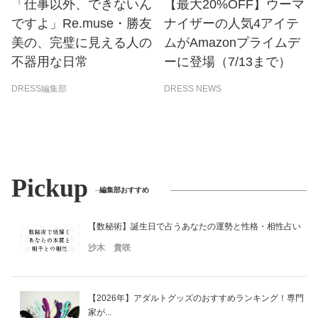
「仕事以外、できないん
【最大20%OFF】ウーマ
ですよ」Re.muse・勝友
ナイザーの人気4アイテ
美の、完璧に見える人の
ムがAmazonプライムデ
不器用な日常
ーに登場（7/13まで）
DRESS編集部
DRESS NEWS
Pickup
編集部おすすめ
【数秘術】誕生日で占うあなたの運勢と性格・相性占い
沙木 貴咲
【2026年】アダルトグッズのおすすめランキング！専門
家が...