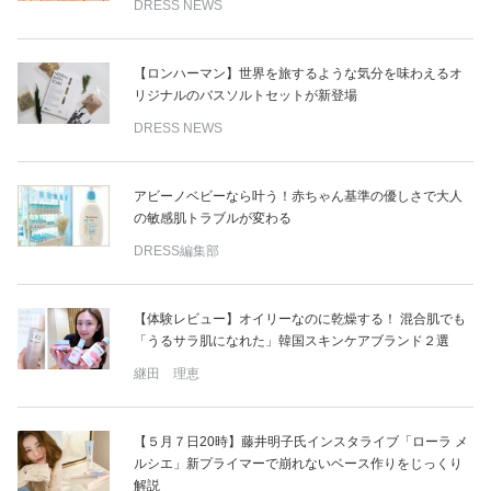
DRESS NEWS
【ロンハーマン】世界を旅するような気分を味わえるオ
リジナルのバスソルトセットが新登場
DRESS NEWS
アビーノベビーなら叶う！赤ちゃん基準の優しさで大人
の敏感肌トラブルが変わる
DRESS編集部
【体験レビュー】オイリーなのに乾燥する！ 混合肌でも
「うるサラ肌になれた」韓国スキンケアブランド２選
継田 理恵
【５月７日20時】藤井明子氏インスタライブ「ローラ メ
ルシエ」新プライマーで崩れないベース作りをじっくり
解説