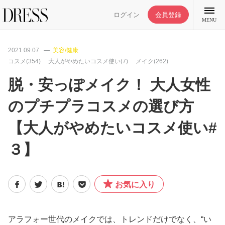
ログイン
会員登録
MENU
2021.09.07
美容/健康
コスメ(354)
大人がやめたいコスメ使い(7)
メイク(262)
脱・安っぽメイク！ 大人女性
特集記事
のプチプラコスメの選び方
【大人がやめたいコスメ使い#
DRESS部活
３】
ライフスタイル
お気に入り
ファッション
恋愛/結婚/離婚
アラフォー世代のメイクでは、トレンドだけでなく、“い