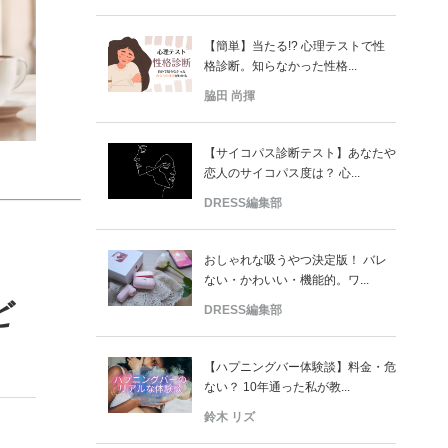
【簡単】当たる!? 心理テストで性
格診断。知らなかった性格...
脇田 尚揮
【サイコパス診断テスト】あなたや
恋人のサイコパス度は？ 心...
DRESS編集部
おしゃれな吸うやつ決定版！ バレ
ない・かわいい・機能的。ワ...
ど
DRESS編集部
【ハプニングバー体験談】料金・危
ない？ 10年通った私が教...
鈴木 リズ