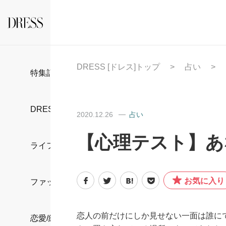
DRESS [ドレス]トップ
占い
特集記事
DRESS部活
2020.12.26
占い
【心理テスト】あ
ライフスタイル
お気に入り
ファッション
恋人の前だけにしか見せない一面は誰に
恋愛/結婚/離婚