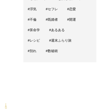
#浮気
#セフレ
#恋愛
#不倫
#既婚者
#開運
#算命学
#あるある
#レシピ
#週末ふらり旅
#別れ
#数秘術