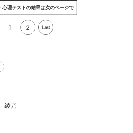
▷
心理テストの結果は次のページで
1
2
Last
 綾乃