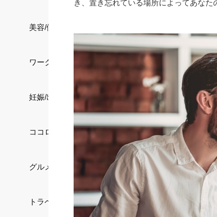
き、置き忘れている場所によってあなた
美容/健康
ワークスタイル
妊娠/出産/家族
ココロ/カラダ
グルメ
トラベル