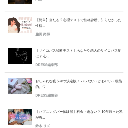
【簡単】当たる!? 心理テストで性格診断。知らなかった
性格...
脇田 尚揮
【サイコパス診断テスト】あなたや恋人のサイコパス度
は？ 心...
DRESS編集部
おしゃれな吸うやつ決定版！ バレない・かわいい・機能
的。ワ...
DRESS編集部
【ハプニングバー体験談】料金・危ない？ 10年通った私
が教...
鈴木 リズ