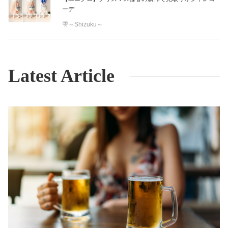
ーデ
雫～Shizuku～
Latest Article