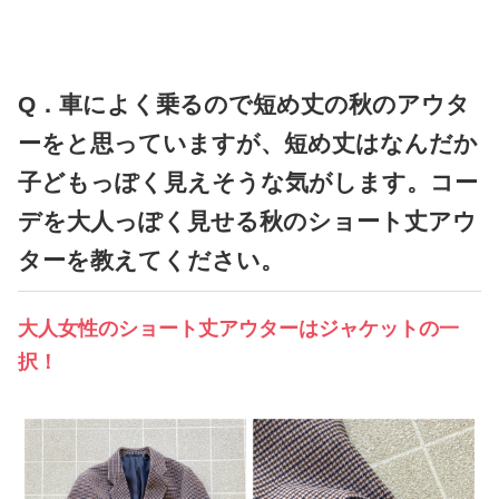
占い
性と愛
Q．車によく乗るので短め丈の秋のアウタ
ゲーム
ーをと思っていますが、短め丈はなんだか
子どもっぽく見えそうな気がします。コー
デを大人っぽく見せる秋のショート丈アウ
ターを教えてください。
大人女性のショート丈アウターはジャケットの一
択！