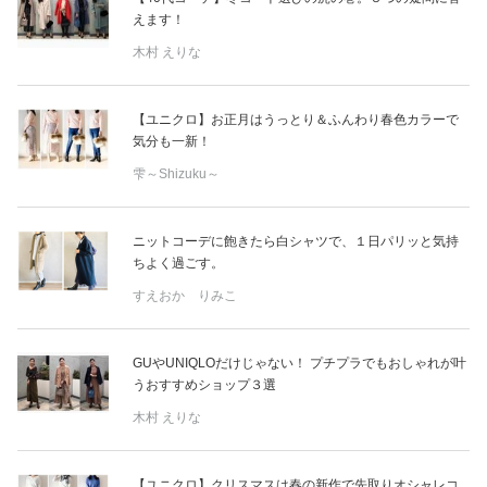
えます！
木村 えりな
【ユニクロ】お正月はうっとり＆ふんわり春色カラーで
気分も一新！
雫～Shizuku～
ニットコーデに飽きたら白シャツで、１日パリッと気持
ちよく過ごす。
すえおか りみこ
GUやUNIQLOだけじゃない！ プチプラでもおしゃれが叶
うおすすめショップ３選
木村 えりな
【ユニクロ】クリスマスは春の新作で先取りオシャレコ