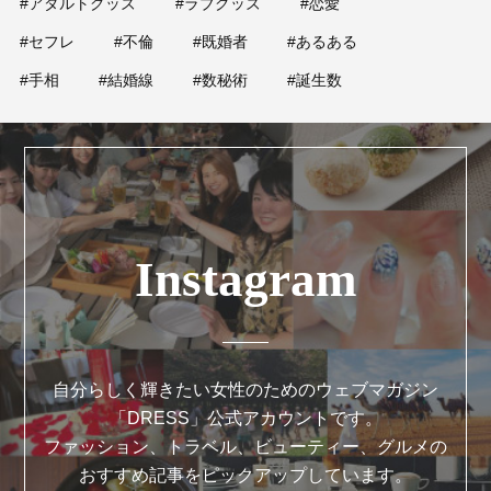
#アダルトグッズ
#ラブグッズ
#恋愛
#セフレ
#不倫
#既婚者
#あるある
#手相
#結婚線
#数秘術
#誕生数
Instagram
自分らしく輝きたい女性のためのウェブマガジン
「DRESS」公式アカウントです。
ファッション、トラベル、ビューティー、グルメの
おすすめ記事をピックアップしています。