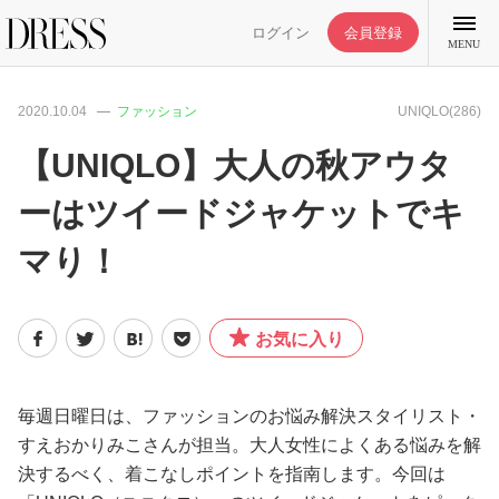
ログイン
会員登録
MENU
2020.10.04
ファッション
UNIQLO(286)
【UNIQLO】大人の秋アウタ
ーはツイードジャケットでキ
特集記事
マり！
DRESS部活
お気に入り
ライフスタイル
ファッション
毎週日曜日は、ファッションのお悩み解決スタイリスト・
すえおかりみこさんが担当。大人女性によくある悩みを解
決するべく、着こなしポイントを指南します。今回は
恋愛/結婚/離婚