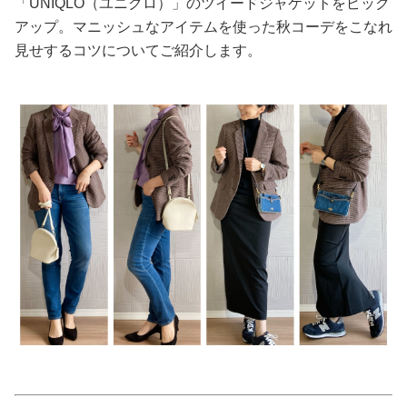
「UNIQLO（ユニクロ）」のツイードジャケットをピック
アップ。マニッシュなアイテムを使った秋コーデをこなれ
美容/健康
見せするコツについてご紹介します。
ワークスタイル
妊娠/出産/家族
ココロ/カラダ
グルメ
トラベル
カルチャー/エンタメ