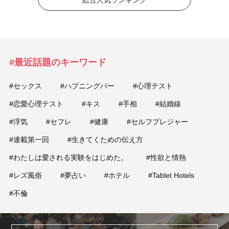
#最近話題のキーワード
#セックス
#ハプニングバー
#心理テスト
#恋愛心理テスト
#キス
#手相
#結婚線
#浮気
#セフレ
#健康
#セルフプレジャー
#連載第一回
#生きてくための伝え方
#わたしは愛される実験をはじめた。
#性欲と情熱
#レズ風俗
#夢占い
#ホテル
#Tablet Hotels
#不倫