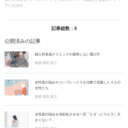
アに出演中。
美容/健康
ワークスタイル
記事総数：8
公開済みの記事
妊娠/出産/家族
婦人科形成クリニックの後悔しない選び方
ココロ/カラダ
医師
喜田 直江
グルメ
女性器の悩みやコンプレックスを治療で克服した４人の
女性たち
トラベル
医師
喜田 直江
カルチャー/エンタメ
女性器の悩みを深刻化させる一言「ヒダ（ビラビラ）大
きくない？」