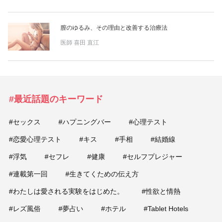
膣のゆるみ、その理由と改善する治療法
医師
喜田 直江
#最近話題のキーワード
#セックス
#ハプニングバー
#心理テスト
#恋愛心理テスト
#キス
#手相
#結婚線
#浮気
#セフレ
#健康
#セルフプレジャー
#連載第一回
#生きてくための伝え方
#わたしは愛される実験をはじめた。
#性欲と情熱
#レズ風俗
#夢占い
#ホテル
#Tablet Hotels