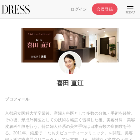
ログイン
会員登録
MENU
特集記事
DRESS部活
喜田 直江
ライフスタイル
プロフィール
京都府立医科大学卒業後、産婦人科医として多数の分娩・手術を経験。
ファッション
その後、形成外科医としての技術を幅広く習得した後、美容外科・美容
皮膚科全般を行う。特に婦人科系の美容手術は日本有数の症例数を誇
る。2011年、銀座で 「なおえビューティークリニック」を開院。美容
恋愛/結婚/離婚
婦人科治療専門クリニックとして日本初。TV、雑誌など多数のメディ