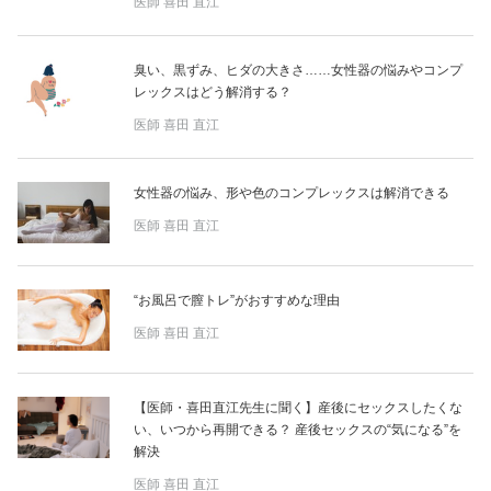
医師
喜田 直江
占い
性と愛
臭い、黒ずみ、ヒダの大きさ……女性器の悩みやコンプ
レックスはどう解消する？
医師
喜田 直江
ゲーム
女性器の悩み、形や色のコンプレックスは解消できる
医師
喜田 直江
“お風呂で膣トレ”がおすすめな理由
医師
喜田 直江
【医師・喜田直江先生に聞く】産後にセックスしたくな
い、いつから再開できる？ 産後セックスの“気になる”を
解決
医師
喜田 直江