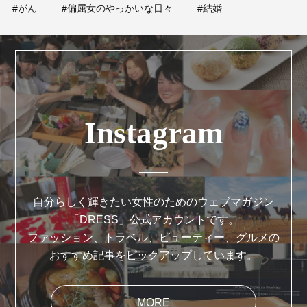
占い
#がん
#偏屈女のやっかいな日々
#結婚
性と愛
ゲーム
Instagram
自分らしく輝きたい女性のためのウェブマガジン
「DRESS」公式アカウントです。
ファッション、トラベル、ビューティー、グルメの
おすすめ記事をピックアップしています。
MORE