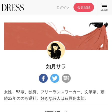
ログイン
会員登録
MENU
特集記事
DRESS部活
如月サラ
ライフスタイル
女性、53歳、独身。フリーランスワーカー、文筆家。勤
ファッション
続22年ののち退社。好きな詩人は萩原朔太郎。
恋愛/結婚/離婚