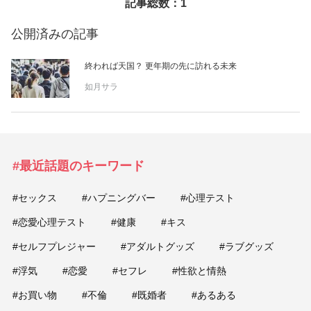
記事総数：1
美容/健康
公開済みの記事
終われば天国？ 更年期の先に訪れる未来
ワークスタイル
如月サラ
妊娠/出産/家族
ココロ/カラダ
#最近話題のキーワード
グルメ
#セックス
#ハプニングバー
#心理テスト
#恋愛心理テスト
#健康
#キス
トラベル
#セルフプレジャー
#アダルトグッズ
#ラブグッズ
#浮気
#恋愛
#セフレ
#性欲と情熱
カルチャー/エンタメ
#お買い物
#不倫
#既婚者
#あるある