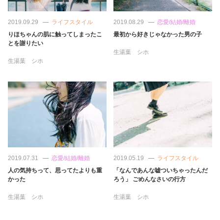
占い
2019.09.29
ライフスタイル
2019.08.29
恋愛/結婚/離婚
性と愛
りほちゃんの肌に触ってしまったこ
最初から好きじゃなかった男の子
とを謝りたい
生湯葉 シホ
ゲーム
生湯葉 シホ
2019.07.31
恋愛/結婚/離婚
2019.05.19
ライフスタイル
人の気持ちって、思ってたよりも重
「なんであんな嘘ついちゃったんだ
かった
ろう」 ごめんなさいの行方
生湯葉 シホ
生湯葉 シホ