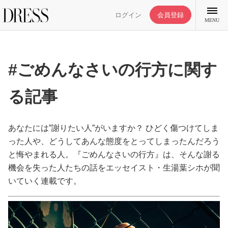
ログイン
会員登録
MENU
#ごめんなさいの行方に関す
る記事
特集記事
DRESS部活
あなたには”謝りたい人”がいますか？ ひどく傷つけてしま
った人や、どうしてあんな態度をとってしまったんだろう
と悔やまれる人。『ごめんなさいの行方』は、そんな謝る
ライフスタイル
機会を失った人たちの話をエッセイスト・生湯葉シホが聞
いていく連載です。
ファッション
恋愛/結婚/離婚