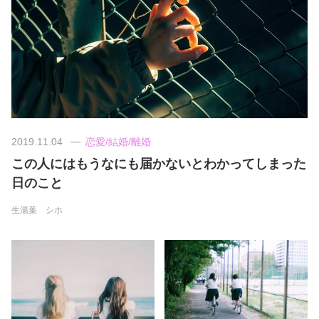
美容/健康
ワークスタイル
妊娠/出産/家族
2019.11.04
恋愛/結婚/離婚
ココロ/カラダ
この人にはもうなにも届かないとわかってしまった
日のこと
グルメ
生湯葉 シホ
トラベル
カルチャー/エンタメ