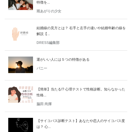
特徴を...
雨あがりの少女
結婚線の見方とは？ 右手と左手の違いや結婚年齢の線を
解説【...
DRESS編集部
運がいい人には５つの特徴がある
バニー
【簡単】当たる!? 心理テストで性格診断。知らなかった
性格...
脇田 尚揮
【サイコパス診断テスト】あなたや恋人のサイコパス度
は？ 心...