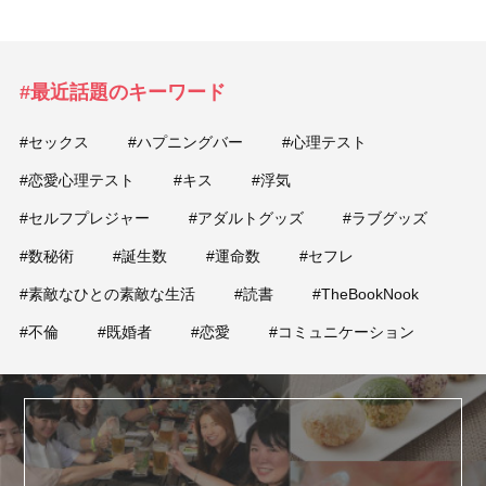
#最近話題のキーワード
#セックス
#ハプニングバー
#心理テスト
#恋愛心理テスト
#キス
#浮気
#セルフプレジャー
#アダルトグッズ
#ラブグッズ
#数秘術
#誕生数
#運命数
#セフレ
#素敵なひとの素敵な生活
#読書
#TheBookNook
#不倫
#既婚者
#恋愛
#コミュニケーション