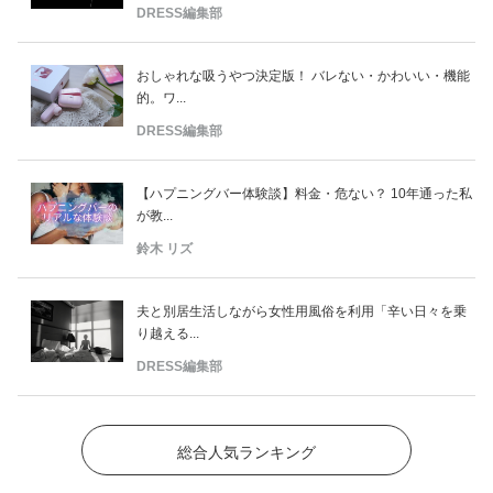
DRESS編集部
おしゃれな吸うやつ決定版！ バレない・かわいい・機能
的。ワ...
DRESS編集部
【ハプニングバー体験談】料金・危ない？ 10年通った私
が教...
鈴木 リズ
夫と別居生活しながら女性用風俗を利用「辛い日々を乗
り越える...
DRESS編集部
総合人気ランキング