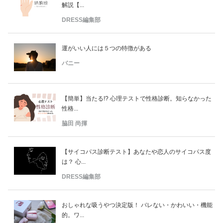
解説【...
DRESS編集部
運がいい人には５つの特徴がある
バニー
【簡単】当たる!? 心理テストで性格診断。知らなかった
性格...
脇田 尚揮
【サイコパス診断テスト】あなたや恋人のサイコパス度
は？ 心...
DRESS編集部
おしゃれな吸うやつ決定版！ バレない・かわいい・機能
的。ワ...