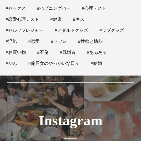
#セックス
#ハプニングバー
#心理テスト
#恋愛心理テスト
#健康
#キス
#セルフプレジャー
#アダルトグッズ
#ラブグッズ
#浮気
#恋愛
#セフレ
#性欲と情熱
#お買い物
#不倫
#既婚者
#あるある
#がん
#偏屈女のやっかいな日々
#結婚
Instagram