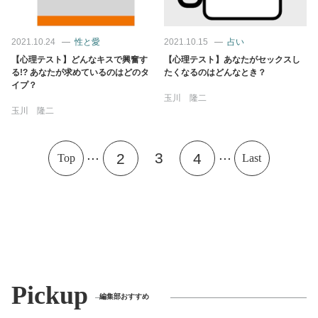
2021.10.24
性と愛
2021.10.15
占い
【心理テスト】どんなキスで興奮す
【心理テスト】あなたがセックスし
る!? あなたが求めているのはどのタ
たくなるのはどんなとき？
イプ？
玉川 隆二
玉川 隆二
...
...
3
2
4
Top
Last
Pickup
編集部おすすめ