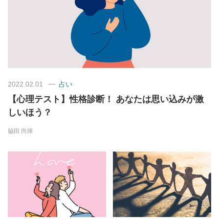
美容/健康
ワークスタイル
妊娠/出産/家族
2022.02.01
占い
【心理テスト】性格診断！ あなたは思い込みが激
ココロ/カラダ
しいほう？
脇田 尚揮
グルメ
トラベル
カルチャー/エンタメ