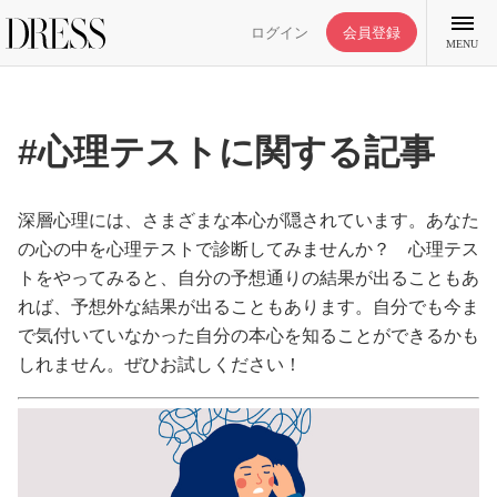
ログイン
会員登録
MENU
#心理テストに関する記事
特集記事
深層心理には、さまざまな本心が隠されています。あなた
の心の中を心理テストで診断してみませんか？ 心理テス
トをやってみると、自分の予想通りの結果が出ることもあ
DRESS部活
れば、予想外な結果が出ることもあります。自分でも今ま
で気付いていなかった自分の本心を知ることができるかも
ライフスタイル
しれません。ぜひお試しください！
ファッション
恋愛/結婚/離婚