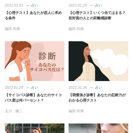
占い
2022.02.01
占い
2022.01.29
占い
【心理テスト】あなたが恋人に求め
【心理テスト】いくつ当てはまる？
る条件
初対面の人との距離感診断
性と愛
脇田 尚揮
脇田 尚揮
ゲーム
2022.01.29
占い
2022.01.26
占い
【サイコパス診断】あなたのサイコ
【我慢強さ診断】あなたの忍耐力が
パス度は何パーセント？
わかる心理テスト
玉川 隆二
脇田 尚揮