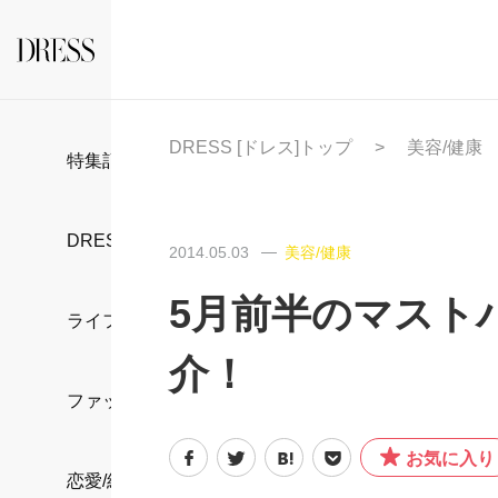
DRESS [ドレス]トップ
美容/健康
特集記事
DRESS部活
2014.05.03
美容/健康
5月前半のマスト
ライフスタイル
介！
ファッション
お気に入り
恋愛/結婚/離婚