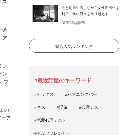
イス
夫と別居生活しながら女性用風俗を
利用「辛い日々を乗り越える...
DRESS編集部
た紫
。ア
総合人気ランキング
ラン
ピン
#最近話題のキーワード
 ブ
#セックス
#ハプニングバー
#キス
#浮気
#心理テスト
まの
ダーア
#恋愛心理テスト
#セルフプレジャー