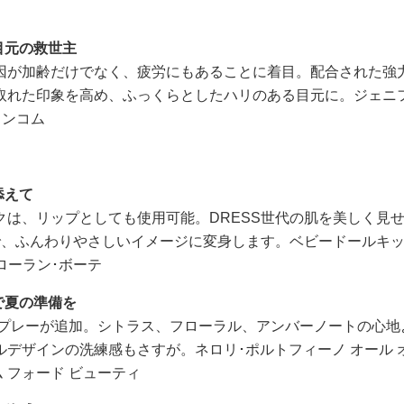
目元の救世主
因が加齢だけでなく、疲労にもあることに着目。配合された強
取れた印象を高め、ふっくらとしたハリのある目元に。ジェニ
／ランコム
添えて
は、リップとしても使用可能。DRESS世代の肌を美しく見
で、ふんわりやさしいイメージに変身します。ベビードールキ
ンローラン･ボーテ
で夏の準備を
スプレーが追加。シトラス、フローラル、アンバーノートの心地
デザインの洗練感もさすが。ネロリ･ポルトフィーノ オール 
トム フォード ビューティ