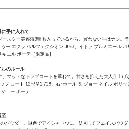
得に手に入れて
ブースター美容液3種も入っているから、買わない手はナシ。
ゥー エクラ ペルフェクシオン 30㎖、イドラ プルミエール パ
ア リキエル ボーテ［限定品］
イルのルール
に、マットなトップコートを重ねて。甘さを抑えた大人仕上げ
プ コート 12㎖￥1,728、右･ポール ＆ ジョー ネイル ポリ
＆ ジョー ボーテ
必至
のパウダー。単色でアイシャドウに、MIXしてフェイスパウダ