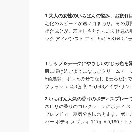
1.
大人の女性のいちばんの悩み、お疲れ
老化のスピードが速い目まわり。その原
複合成分が、若々しさとたっぷり休息の
ック アドバンスト アイ 15㎖ ￥8,640
1.
リップ＆チークにやさしいなじみ色を
肌に溶け込むようになじむクリームチーク
8色展開。ポンとのせてなじませるだけ
ブラッシュ 全8色 各￥6,048／イヴ･サ
2.
いちばん人気の香りのボディスプレー
ネロリの香りのコレクションにボディ 
ブレンドで、夏気分も味わえます。ボトル
バー ボディ スプレィ 117g ￥9,180／