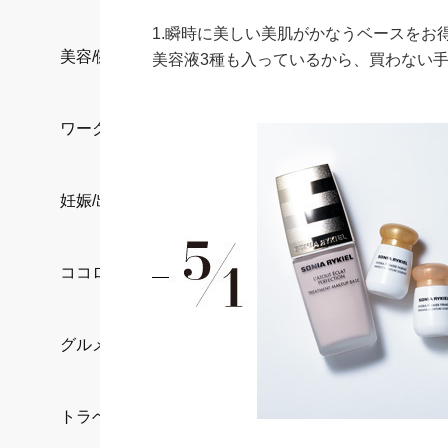
1.瞬時に美しい美肌がかなうベースをお
美容/健康
美容液3種も入っているから、買わない
ワークスタイル
妊娠/出産/家族
ココロ/カラダ
グルメ
トラベル