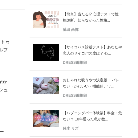
【簡単】当たる!? 心理テストで性
格診断。知らなかった性格...
脇田 尚揮
ラトゥ
【サイコパス診断テスト】あなたや
ルフ
恋人のサイコパス度は？ 心...
DRESS編集部
おしゃれな吸うやつ決定版！ バレ
がか
ない・かわいい・機能的。ワ...
ッシュ
DRESS編集部
【ハプニングバー体験談】料金・危
ない？ 10年通った私が教...
鈴木 リズ
ー