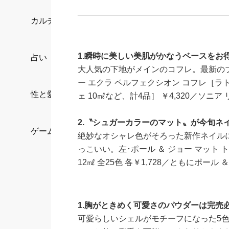
カルチャー/エンタメ
1.
瞬時に美しい美肌がかなうベースをお
占い
大人気の下地がメインのコフレ。最新の
ー エクラ ペルフェクシオン コフレ［ラト
性と愛
ェ 10㎖など、計4品］ ￥4,320／ソニ
2.
〝シュガーカラーのマット〟が今旬ネ
ゲーム
絶妙なオシャレ色がそろった新作ネイル
っこいい。左･ポール ＆ ジョー マット トッ
12㎖ 全25色 各￥1,728／ともにポール 
1.
胸がときめく可愛さのパウダーは完売
可愛らしいシェルがモチーフになった5色