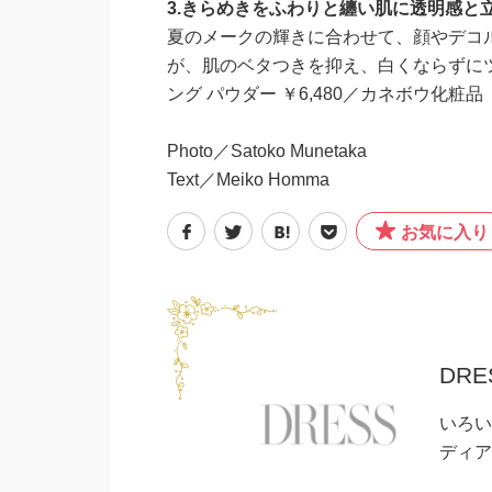
3
.
きらめきをふわりと纏い肌に透明感と
夏のメークの輝きに合わせて、顔やデコ
が、肌のベタつきを抑え、白くならずに
ング パウダー ￥6,480／カネボウ化粧
Photo／Satoko Munetaka
Text／Meiko Homma
お気に入り
DRE
いろい
ディア