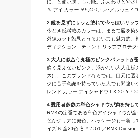
に、と使い勝手も万能。ふんわりとやさし
＆ アイ カラー ￥5,400／レ･メルヴェ
2
.
鏡を見ずにサッと塗れて今っぽいリッ
今どき感満載のカラーは、まるで唇を染
外線カット効果とうるおい力も魅力的。
ディクション ティント リッププロテクター 
3.
大人に似合う究極のピンクパレットが
痛く見えないピンク、浮かない大人仕様
スは、このブランドならでは。目元に透
クに苦手意識を持っていた人でも間違い
レンド カラー アイシャドウ EX-20 ￥7,
4.
愛用者多数の単色シャドウが満を持し
RMKの定番である単色アイシャドウが全
色がクリアに発色。パッケージも一新して
イズ N 全24色 各￥2,376／RMK Division