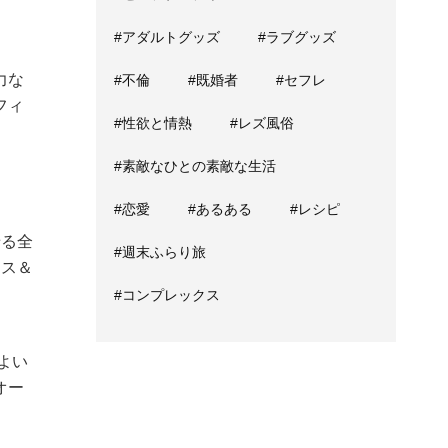
#アダルトグッズ
#ラブグッズ
力な
#不倫
#既婚者
#セフレ
フィ
#性欲と情熱
#レズ風俗
#素敵なひとの素敵な生活
#恋愛
#あるある
#レシピ
せる全
#週末ふらり旅
ッス＆
#コンプレックス
よい
オー