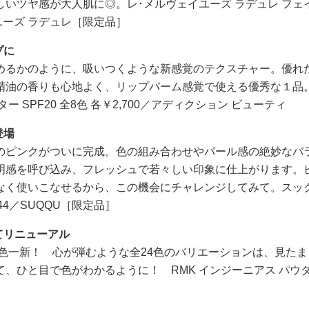
いツヤ感が大人肌に◎。レ･メルヴェイユーズ ラデュレ フェ
イユーズ ラデュレ［限定品］
プに
めるかのように、吸いつくような新感覚のテクスチャー。優れ
精油の香りも心地よく、リップバーム感覚で使える優秀な１品
SPF20 全8色 各￥2,700／アディクション ビューティ
登場
のピンクがついに完成。色の組み合わせやパール感の絶妙なバ
明感を呼び込み、フレッシュで若々しい印象に仕上がります。
なく使いこなせるから、この機会にチャレンジしてみて。スック
344／SUQQU［限定品］
てリニューアル
色一新！ 心が弾むような全24色のバリエーションは、見たま
、ひと目で色がわかるように！ RMK インジーニアス パウ