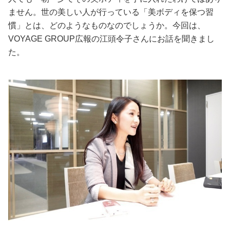
ません。世の美しい人が行っている「美ボディを保つ習
美容/健康
慣」とは、どのようなものなのでしょうか。今回は、
VOYAGE GROUP広報の江頭令子さんにお話を聞きまし
ワークスタイル
た。
妊娠/出産/家族
ココロ/カラダ
グルメ
トラベル
カルチャー/エンタメ