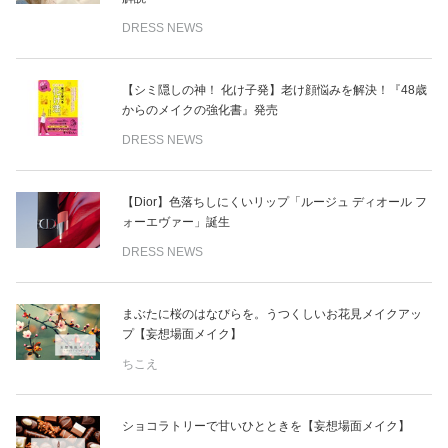
DRESS NEWS
【シミ隠しの神！ 化け子発】老け顔悩みを解決！『48歳
からのメイクの強化書』発売
DRESS NEWS
【Dior】色落ちしにくいリップ「ルージュ ディオール フ
ォーエヴァー」誕生
DRESS NEWS
まぶたに桜のはなびらを。うつくしいお花見メイクアッ
プ【妄想場面メイク】
ちこえ
ショコラトリーで甘いひとときを【妄想場面メイク】