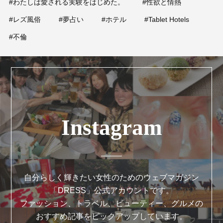
#わたしは愛される実験をはじめた。
#性欲と情熱
#レズ風俗
#夢占い
#ホテル
#Tablet Hotels
#不倫
Instagram
自分らしく輝きたい女性のためのウェブマガジン
「DRESS」公式アカウントです。
ファッション、トラベル、ビューティー、グルメの
おすすめ記事をピックアップしています。