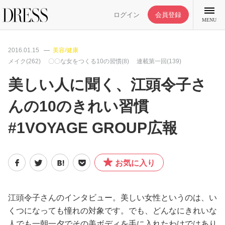
ログイン
会員登録
MENU
2016.01.15
美容/健康
メイク(262)
〇〇な女をつくる10の習慣(8)
連載第一回(139)
美しい人に聞く、江頭令子さ
特集記事
んの10のきれい習慣
#1VOYAGE GROUP広報
DRESS部活
ライフスタイル
お気に入り
ファッション
江頭令子さんのインタビュー。美しい女性というのは、い
くつになっても憧れの対象です。でも、どんなにきれいな
恋愛/結婚/離婚
人でも一朝一夕でその美ボディを手に入れたわけではあり