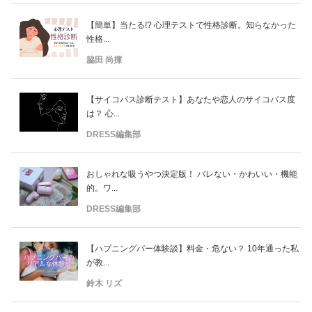
【簡単】当たる!? 心理テストで性格診断。知らなかった
性格...
脇田 尚揮
【サイコパス診断テスト】あなたや恋人のサイコパス度
は？ 心...
DRESS編集部
おしゃれな吸うやつ決定版！ バレない・かわいい・機能
的。ワ...
DRESS編集部
【ハプニングバー体験談】料金・危ない？ 10年通った私
が教...
鈴木 リズ