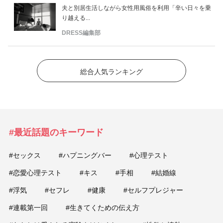
夫と別居生活しながら女性用風俗を利用「辛い日々を乗
り越える...
DRESS編集部
総合人気ランキング
#最近話題のキーワード
#セックス
#ハプニングバー
#心理テスト
#恋愛心理テスト
#キス
#手相
#結婚線
#浮気
#セフレ
#健康
#セルフプレジャー
#連載第一回
#生きてくための伝え方