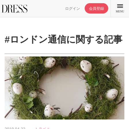
ログイン
会員登録
MENU
#ロンドン通信に関する記事
特集記事
DRESS部活
ライフスタイル
ファッション
恋愛/結婚/離婚
2019.04.22
トラベル