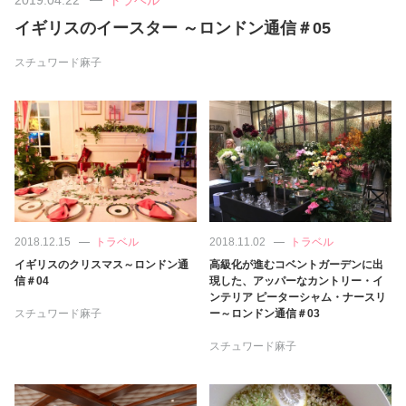
イギリスのイースター ～ロンドン通信＃05
美容/健康
スチュワード麻子
ワークスタイル
妊娠/出産/家族
ココロ/カラダ
2018.12.15
トラベル
2018.11.02
トラベル
グルメ
イギリスのクリスマス～ロンドン通
高級化が進むコベントガーデンに出
信＃04
現した、アッパーなカントリー・イ
ンテリア ピーターシャム・ナースリ
トラベル
スチュワード麻子
ー～ロンドン通信＃03
スチュワード麻子
カルチャー/エンタメ