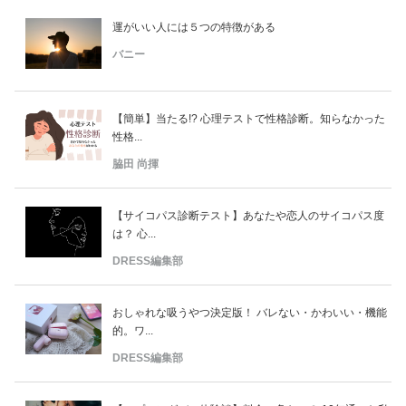
運がいい人には５つの特徴がある
バニー
【簡単】当たる!? 心理テストで性格診断。知らなかった
性格...
脇田 尚揮
【サイコパス診断テスト】あなたや恋人のサイコパス度
は？ 心...
DRESS編集部
おしゃれな吸うやつ決定版！ バレない・かわいい・機能
的。ワ...
DRESS編集部