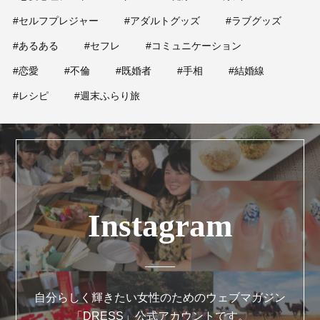
#セルフプレジャー
#アダルトグッズ
#ラブグッズ
#あるある
#セフレ
#コミュニケーション
#恋愛
#不倫
#既婚者
#手相
#結婚線
#レシピ
#週末ふらり旅
Instagram
自分らしく輝きたい女性のためのウェブマガジン
「DRESS」公式アカウントです。