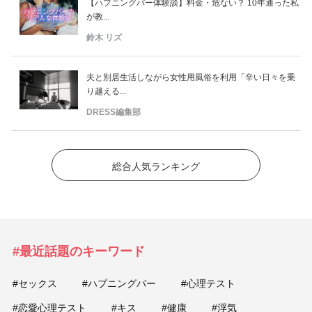
【ハプニングバー体験談】料金・危ない？ 10年通った私
が教...
鈴木 リズ
夫と別居生活しながら女性用風俗を利用「辛い日々を乗
り越える...
DRESS編集部
総合人気ランキング
#最近話題のキーワード
#セックス
#ハプニングバー
#心理テスト
#恋愛心理テスト
#キス
#健康
#浮気