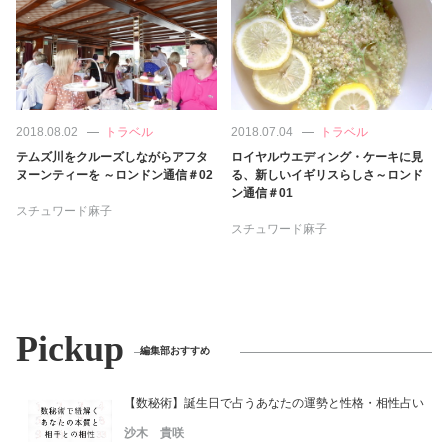
占い
性と愛
ゲーム
2018.08.02
トラベル
2018.07.04
トラベル
テムズ川をクルーズしながらアフタ
ロイヤルウエディング・ケーキに見
ヌーンティーを ～ロンドン通信＃02
る、新しいイギリスらしさ～ロンド
ン通信＃01
スチュワード麻子
スチュワード麻子
Pickup
編集部おすすめ
【数秘術】誕生日で占うあなたの運勢と性格・相性占い
沙木 貴咲