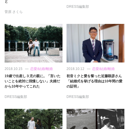
占い
と
DRESS編集部
菅原 さくら
性と愛
ゲーム
2018.10.15
恋愛/結婚/離婚
2018.10.12
恋愛/結婚/離婚
19歳で出産し３児の親に。「言いた
初音ミクと愛を誓った近藤顕彦さん
いことを絶対に我慢しない」夫婦だ
「結婚式を挙げる理由は10年間の愛
から10年やってこれた
の証明」
DRESS編集部
DRESS編集部