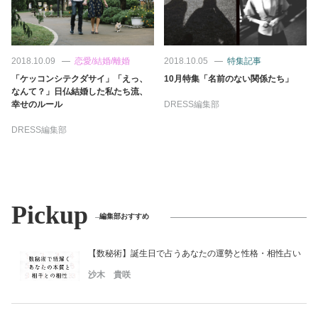
2018.10.09
恋愛/結婚/離婚
2018.10.05
特集記事
「ケッコンシテクダサイ」「えっ、
10月特集「名前のない関係たち」
なんて？」日仏結婚した私たち流、
幸せのルール
DRESS編集部
DRESS編集部
Pickup
編集部おすすめ
【数秘術】誕生日で占うあなたの運勢と性格・相性占い
沙木 貴咲