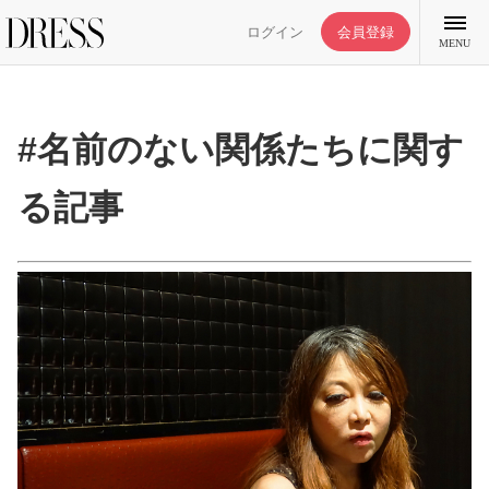
ログイン
会員登録
MENU
#名前のない関係たちに関す
る記事
特集記事
DRESS部活
ライフスタイル
ファッション
恋愛/結婚/離婚