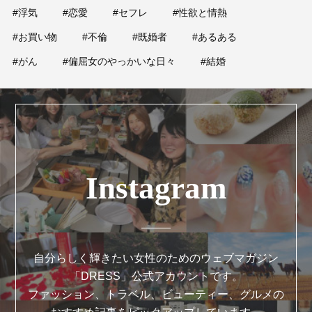
#浮気
#恋愛
#セフレ
#性欲と情熱
#お買い物
#不倫
#既婚者
#あるある
#がん
#偏屈女のやっかいな日々
#結婚
Instagram
自分らしく輝きたい女性のためのウェブマガジン
「DRESS」公式アカウントです。
ファッション、トラベル、ビューティー、グルメの