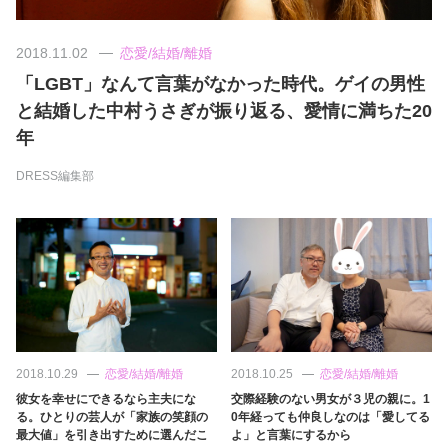
美容/健康
2018.11.02
恋愛/結婚/離婚
「LGBT」なんて言葉がなかった時代。ゲイの男性
ワークスタイル
と結婚した中村うさぎが振り返る、愛情に満ちた20
年
妊娠/出産/家族
DRESS編集部
ココロ/カラダ
グルメ
トラベル
2018.10.29
恋愛/結婚/離婚
2018.10.25
恋愛/結婚/離婚
カルチャー/エンタメ
彼女を幸せにできるなら主夫にな
交際経験のない男女が３児の親に。1
る。ひとりの芸人が「家族の笑顔の
0年経っても仲良しなのは「愛してる
最大値」を引き出すために選んだこ
よ」と言葉にするから