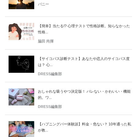
バニー
【簡単】当たる!? 心理テストで性格診断。知らなかった
性格...
脇田 尚揮
【サイコパス診断テスト】あなたや恋人のサイコパス度
は？ 心...
DRESS編集部
おしゃれな吸うやつ決定版！ バレない・かわいい・機能
的。ワ...
DRESS編集部
【ハプニングバー体験談】料金・危ない？ 10年通った私
が教...