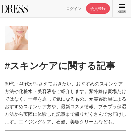
ログイン
会員登録
MENU
特集記事
#スキンケアに関する記事
DRESS部活
30代・40代が押さえておきたい、おすすめのスキンケア
ライフスタイル
方法や化粧水・美容液をご紹介します。紫外線は夏場だけ
ではなく、一年を通して気になるもの。元美容部員による
おすすめスキンケア方や、最新コスメ情報、プチプラ保湿
ファッション
方法から実際に体験した記事まで盛りだくさんでお届けし
ます。エイジングケア、石鹸、美容クリームなども。
恋愛/結婚/離婚