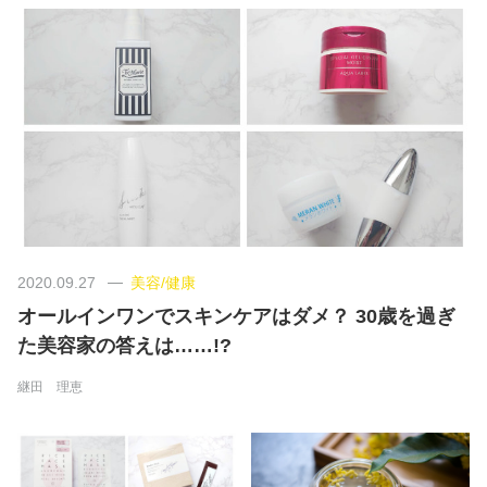
美容/健康
ワークスタイル
妊娠/出産/家族
ココロ/カラダ
2020.09.27
美容/健康
グルメ
オールインワンでスキンケアはダメ？ 30歳を過ぎ
た美容家の答えは……!?
トラベル
継田 理恵
カルチャー/エンタメ