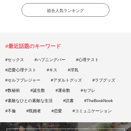
総合人気ランキング
#最近話題のキーワード
#セックス
#ハプニングバー
#心理テスト
#恋愛心理テスト
#キス
#浮気
#セルフプレジャー
#アダルトグッズ
#ラブグッズ
#数秘術
#誕生数
#運命数
#セフレ
#素敵なひとの素敵な生活
#読書
#TheBookNook
#不倫
#既婚者
#恋愛
#コミュニケーション