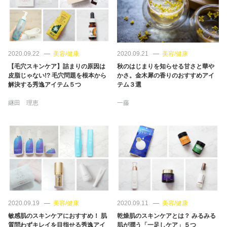
占い
性と愛
2020.09.22
美容/健康
2020.09.21
美容/健康
ゲーム
【毛穴スキンケア】詰まりの原因は
秋のはじまりを知らせる甘さと華や
皮脂じゃない!? 毛穴問題を根本から
かさ。金木犀の香りのおすすめアイ
解決する秀逸アイテム５つ
テム３選
継田 理恵
一藤
2020.09.19
美容/健康
2020.09.11
美容/健康
敏感肌のスキンケアにおすすめ！ 肌
乾燥肌のスキンケアとは？ みるみる
質問わずキレイを目指せる秀逸アイ
肌が潤う「一足しケア」５つ