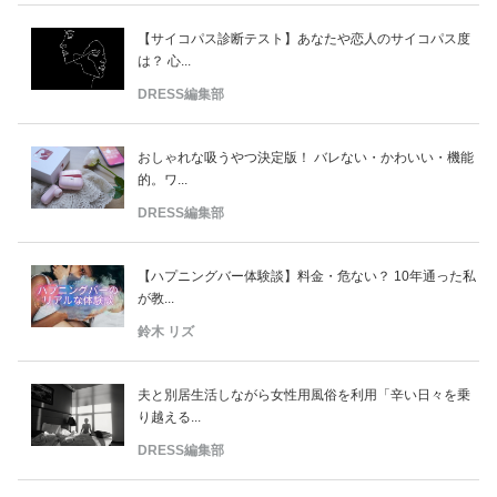
【サイコパス診断テスト】あなたや恋人のサイコパス度
は？ 心...
DRESS編集部
おしゃれな吸うやつ決定版！ バレない・かわいい・機能
的。ワ...
DRESS編集部
【ハプニングバー体験談】料金・危ない？ 10年通った私
が教...
鈴木 リズ
夫と別居生活しながら女性用風俗を利用「辛い日々を乗
り越える...
DRESS編集部