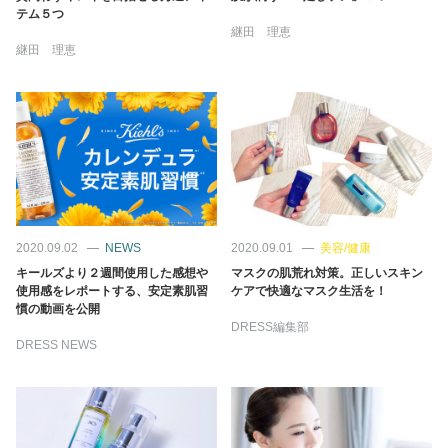
テム５つ
継田 理恵
継田 理恵
2020.09.02
NEWS
2020.09.01
美容/健康
キールズより２週間使用した感想や
マスクの肌荒れ対策。正しいスキン
使用感をレポートする、安定素肌習
ケアで快適なマスク生活を！
慣の動画を公開
DRESS編集部
DRESS NEWS