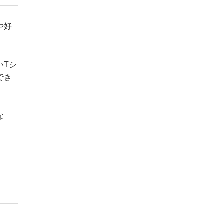
や好
いTシ
でき
な