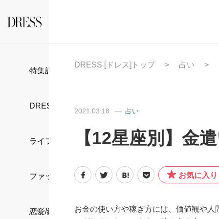
DRESS [ドレス]トップ
占い
特集記事
DRESS部活
2021.03.18
占い
【12星座別】金
ライフスタイル
お気に入り
ファッション
お金の使い方や稼ぎ方には、価値観や人
恋愛/結婚/離婚