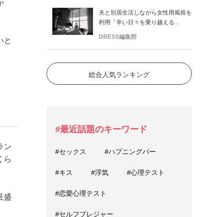
か
夫と別居生活しながら女性用風俗を
利用「辛い日々を乗り越える...
DRESS編集部
いと
総合人気ランキング
#最近話題のキーワード
ラン
#セックス
#ハプニングバー
くら
#キス
#浮気
#心理テスト
#恋愛心理テスト
旺盛
#セルフプレジャー