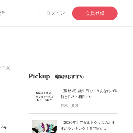
ログイン
部活
会員登録
(5)
Pickup
編集部おすすめ
【数秘術】誕生日で占うあなたの運
勢と性格・相性占い
沙木 貴咲
【2026年】アダルトグッズのおす
ンキ
すめランキング！専門家が...