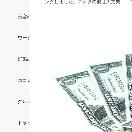
ングしました。アナタの彼は大丈夫……
美容/健康
ワークスタイル
妊娠/出産/家族
ココロ/カラダ
グルメ
トラベル