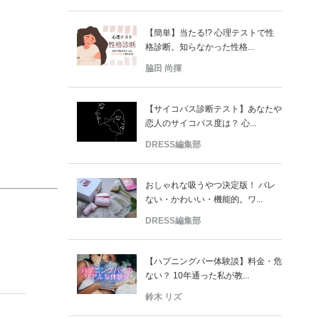
【簡単】当たる!? 心理テストで性
格診断。知らなかった性格...
脇田 尚揮
【サイコパス診断テスト】あなたや
恋人のサイコパス度は？ 心...
DRESS編集部
おしゃれな吸うやつ決定版！ バレ
ない・かわいい・機能的。ワ...
DRESS編集部
【ハプニングバー体験談】料金・危
ない？ 10年通った私が教...
鈴木 リズ