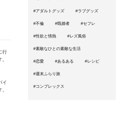
#アダルトグッズ
#ラブグッズ
#不倫
#既婚者
#セフレ
#性欲と情熱
#レズ風俗
#素敵なひとの素敵な生活
に行
す。
#恋愛
#あるある
#レシピ
#週末ふらり旅
バイ
#コンプレックス
す。