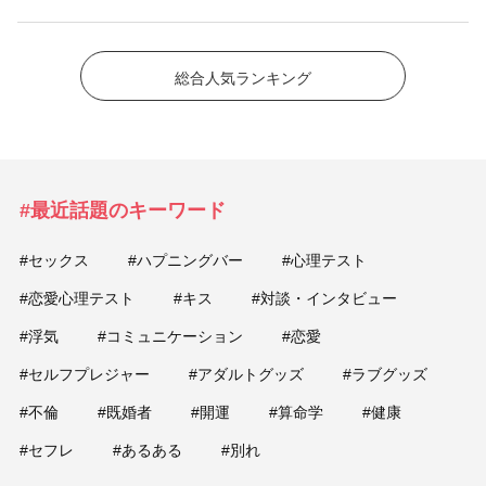
総合人気ランキング
#最近話題のキーワード
#セックス
#ハプニングバー
#心理テスト
#恋愛心理テスト
#キス
#対談・インタビュー
#浮気
#コミュニケーション
#恋愛
#セルフプレジャー
#アダルトグッズ
#ラブグッズ
#不倫
#既婚者
#開運
#算命学
#健康
#セフレ
#あるある
#別れ