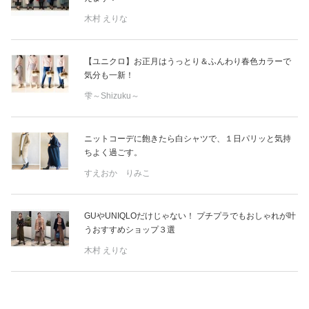
木村 えりな
【ユニクロ】お正月はうっとり＆ふんわり春色カラーで
気分も一新！
雫～Shizuku～
ニットコーデに飽きたら白シャツで、１日パリッと気持
ちよく過ごす。
すえおか りみこ
GUやUNIQLOだけじゃない！ プチプラでもおしゃれが叶
うおすすめショップ３選
木村 えりな