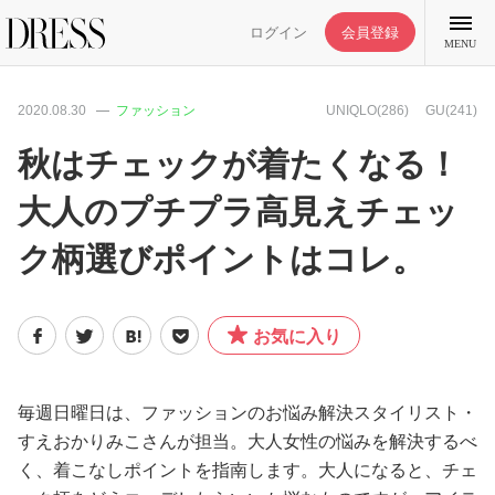
ログイン
会員登録
MENU
2020.08.30
ファッション
UNIQLO(286)
GU(241)
秋はチェックが着たくなる！
大人のプチプラ高見えチェッ
特集記事
ク柄選びポイントはコレ。
DRESS部活
お気に入り
ライフスタイル
ファッション
毎週日曜日は、ファッションのお悩み解決スタイリスト・
すえおかりみこさんが担当。大人女性の悩みを解決するべ
く、着こなしポイントを指南します。大人になると、チェ
恋愛/結婚/離婚