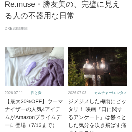
Re.muse・勝友美の、完璧に見え
る人の不器用な日常
DRESS編集部
2026.07.11
性と愛
2026.07.03
カルチャー/エンタメ
【最大20%OFF】ウーマ
ジメジメした梅雨にピッ
ナイザーの人気4アイテ
タリ！ 映画『口に関す
ムがAmazonプライムデ
るアンケート』は鬱々と
ーに登場（7/13まで）
した気分を吹き飛ばす痛