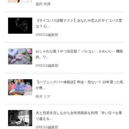
脇田 尚揮
【サイコパス診断テスト】あなたや恋人のサイコパス度
は？ 心...
DRESS編集部
おしゃれな吸うやつ決定版！ バレない・かわいい・機能
的。ワ...
DRESS編集部
【ハプニングバー体験談】料金・危ない？ 10年通った私
が教...
鈴木 リズ
夫と別居生活しながら女性用風俗を利用「辛い日々を乗
り越える...
DRESS編集部