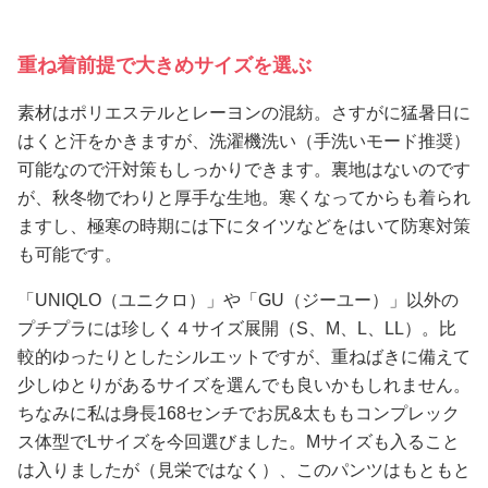
重ね着前提で大きめサイズを選ぶ
素材はポリエステルとレーヨンの混紡。さすがに猛暑日に
はくと汗をかきますが、洗濯機洗い（手洗いモード推奨）
可能なので汗対策もしっかりできます。裏地はないのです
が、秋冬物でわりと厚手な生地。寒くなってからも着られ
ますし、極寒の時期には下にタイツなどをはいて防寒対策
も可能です。
「UNIQLO（ユニクロ）」や「GU（ジーユー）」以外の
プチプラには珍しく４サイズ展開（S、M、L、LL）。比
較的ゆったりとしたシルエットですが、重ねばきに備えて
少しゆとりがあるサイズを選んでも良いかもしれません。
ちなみに私は身長168センチでお尻&太ももコンプレック
ス体型でLサイズを今回選びました。Mサイズも入ること
は入りましたが（見栄ではなく）、このパンツはもともと