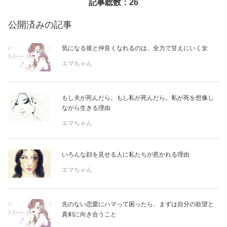
記事総数：26
美容/健康
公開済みの記事
気になる彼と仲良くなれるのは、全力で甘えにいく女
ワークスタイル
エマちゃん
妊娠/出産/家族
もし夫が死んだら。もし私が死んだら。私が死を想像し
ながら生きる理由
ココロ/カラダ
エマちゃん
グルメ
いろんな顔を見せる人に私たちが惹かれる理由
トラベル
エマちゃん
カルチャー/エンタメ
先のない恋愛にハマって困ったら、まずは自分の欲望と
真剣に向き合うこと