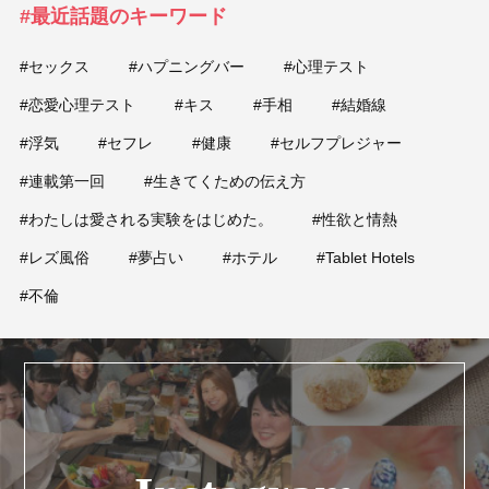
#最近話題のキーワード
#セックス
#ハプニングバー
#心理テスト
#恋愛心理テスト
#キス
#手相
#結婚線
#浮気
#セフレ
#健康
#セルフプレジャー
#連載第一回
#生きてくための伝え方
#わたしは愛される実験をはじめた。
#性欲と情熱
#レズ風俗
#夢占い
#ホテル
#Tablet Hotels
#不倫