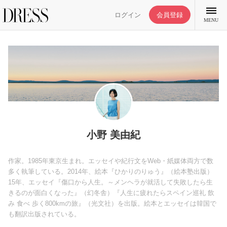
ログイン
会員登録
MENU
特集記事
DRESS部活
小野 美由紀
ライフスタイル
作家。1985年東京生まれ。エッセイや紀行文をWeb・紙媒体両方で数
多く執筆している。2014年、絵本『ひかりのりゅう』（絵本塾出版）
15年、エッセイ『傷口から人生。～メンヘラが就活して失敗したら生
ファッション
きるのが面白くなった』（幻冬舎）『人生に疲れたらスペイン巡礼 飲
み 食べ 歩く800kmの旅』（光文社）を出版。絵本とエッセイは韓国で
も翻訳出版されている。
恋愛/結婚/離婚