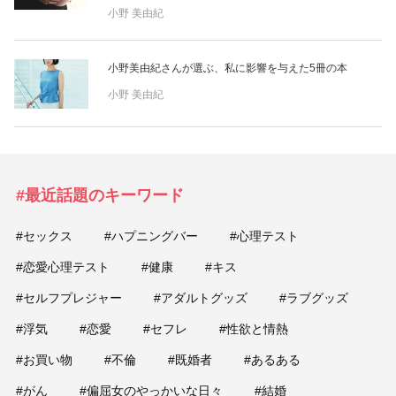
小野 美由紀
小野美由紀さんが選ぶ、私に影響を与えた5冊の本
小野 美由紀
#最近話題のキーワード
#セックス
#ハプニングバー
#心理テスト
#恋愛心理テスト
#健康
#キス
#セルフプレジャー
#アダルトグッズ
#ラブグッズ
#浮気
#恋愛
#セフレ
#性欲と情熱
#お買い物
#不倫
#既婚者
#あるある
#がん
#偏屈女のやっかいな日々
#結婚