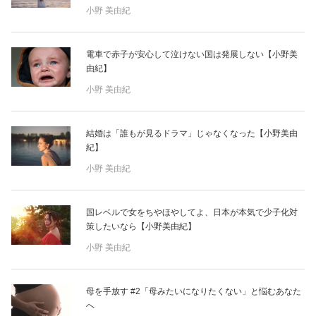
占い
小野 美由紀
性と愛
電車で赤子が安心して泣けない国は発展しない【小野美
由紀】
ゲーム
小野 美由紀
結婚は「誰もが見るドラマ」じゃなくなった【小野美由
紀】
小野 美由紀
国レベルで女をちやほやしてよ、日本が本気で少子化対
策したいなら【小野美由紀】
小野 美由紀
母を手放す #2「母みたいになりたくない」と悩むあなた
へ