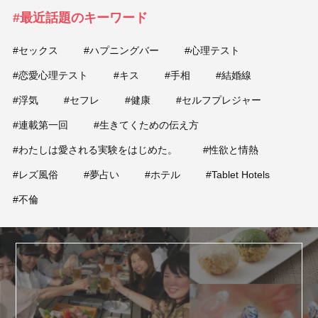
#最近話題のキーワード
#セックス
#ハプニングバー
#心理テスト
#恋愛心理テスト
#キス
#手相
#結婚線
#浮気
#セフレ
#健康
#セルフプレジャー
#連載第一回
#生きてくための伝え方
#わたしは愛される実験をはじめた。
#性欲と情熱
#レズ風俗
#夢占い
#ホテル
#Tablet Hotels
#不倫