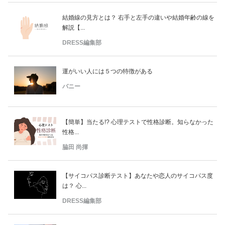
結婚線の見方とは？ 右手と左手の違いや結婚年齢の線を
解説【...
DRESS編集部
運がいい人には５つの特徴がある
バニー
【簡単】当たる!? 心理テストで性格診断。知らなかった
性格...
脇田 尚揮
【サイコパス診断テスト】あなたや恋人のサイコパス度
は？ 心...
DRESS編集部