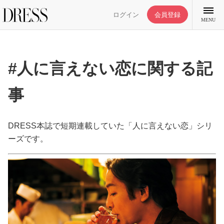
ログイン
会員登録
MENU
#人に言えない恋に関する記
事
特集記事
DRESS部活
DRESS本誌で短期連載していた「人に言えない恋」シリ
ーズです。
ライフスタイル
ファッション
恋愛/結婚/離婚