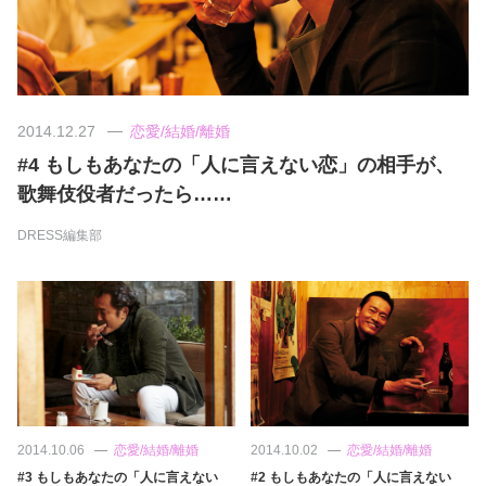
美容/健康
ワークスタイル
2014.12.27
恋愛/結婚/離婚
#4 もしもあなたの「人に言えない恋」の相手が、
妊娠/出産/家族
歌舞伎役者だったら……
ココロ/カラダ
DRESS編集部
グルメ
トラベル
カルチャー/エンタメ
2014.10.06
恋愛/結婚/離婚
2014.10.02
恋愛/結婚/離婚
#3 もしもあなたの「人に言えない
#2 もしもあなたの「人に言えない