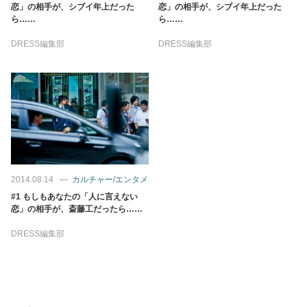
占い
恋」の相手が、シブイ年上だった
恋」の相手が、シブイ年上だった
ら……
ら……
性と愛
DRESS編集部
DRESS編集部
ゲーム
2014.08.14
カルチャー/エンタメ
#1 もしもあなたの「人に言えない
恋」の相手が、斎藤工だったら……
DRESS編集部