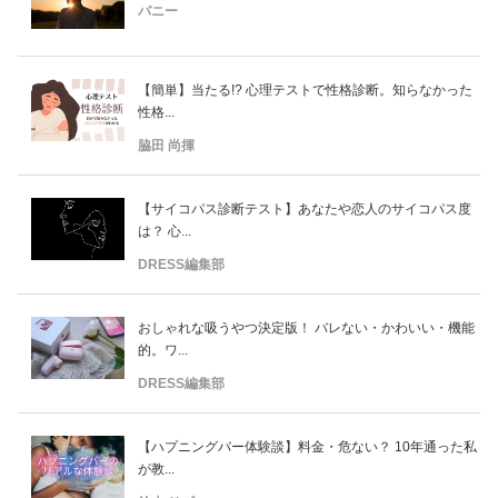
バニー
【簡単】当たる!? 心理テストで性格診断。知らなかった
性格...
脇田 尚揮
【サイコパス診断テスト】あなたや恋人のサイコパス度
は？ 心...
DRESS編集部
おしゃれな吸うやつ決定版！ バレない・かわいい・機能
的。ワ...
DRESS編集部
【ハプニングバー体験談】料金・危ない？ 10年通った私
が教...