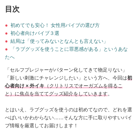
占い
目次
性と愛
●
初めてでも安心！ 女性用バイブの選び方
●
初心者向けバイブ３選
ゲーム
●
結局は「使ってみないとなんとも言えない」
●
「ラブグッズを使うことに罪悪感がある」というあな
たへ
「セルフプレジャーがパターン化してきて物足りない」
「新しい刺激にチャレンジしたい」という方へ、今回は
初
心者向け × 外イキ
（クリトリスでオーガズムを得るこ
と）に焦点を当ててグッズ紹介をしていきます
。
とはいえ、ラブグッズを使うのは初めてなので、どれを選
べばいいかわからない……そんな方に手に取りやすいバイ
ブ情報を厳選してお届けします！