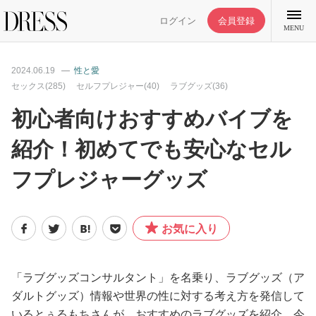
ログイン
会員登録
MENU
2024.06.19
性と愛
セックス(285)
セルフプレジャー(40)
ラブグッズ(36)
初心者向けおすすめバイブを
特集記事
紹介！初めてでも安心なセル
フプレジャーグッズ
DRESS部活
ライフスタイル
お気に入り
ファッション
「ラブグッズコンサルタント」を名乗り、ラブグッズ（ア
ダルトグッズ）情報や世界の性に対する考え方を発信して
恋愛/結婚/離婚
いるとぅるもちさんが、おすすめのラブグッズを紹介。今