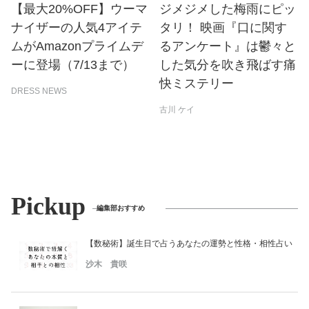
【最大20%OFF】ウーマ
ジメジメした梅雨にピッ
ナイザーの人気4アイテ
タリ！ 映画『口に関す
ムがAmazonプライムデ
るアンケート』は鬱々と
ーに登場（7/13まで）
した気分を吹き飛ばす痛
快ミステリー
DRESS NEWS
古川 ケイ
Pickup
編集部おすすめ
【数秘術】誕生日で占うあなたの運勢と性格・相性占い
沙木 貴咲