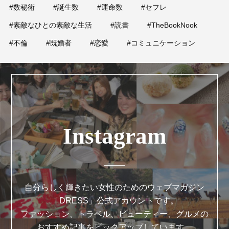
#数秘術
#誕生数
#運命数
#セフレ
#素敵なひとの素敵な生活
#読書
#TheBookNook
#不倫
#既婚者
#恋愛
#コミュニケーション
Instagram
自分らしく輝きたい女性のためのウェブマガジン
「DRESS」公式アカウントです。
ファッション、トラベル、ビューティー、グルメの
おすすめ記事をピックアップしています。