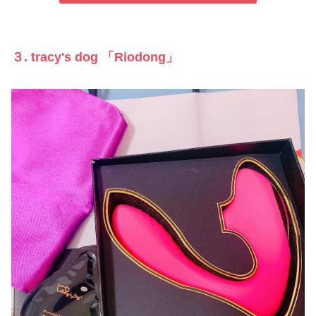
３. tracy's dog 「Riodong」