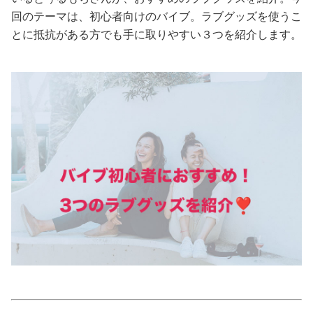
回のテーマは、初心者向けのバイブ。ラブグッズを使うこ
美容/健康
とに抵抗がある方でも手に取りやすい３つを紹介します。
ワークスタイル
妊娠/出産/家族
ココロ/カラダ
グルメ
トラベル
カルチャー/エンタメ