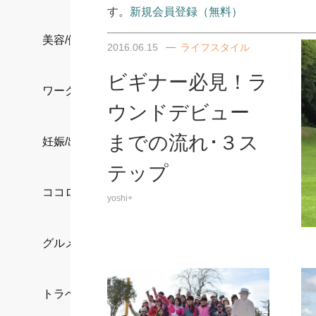
す。
新規会員登録（無料）
美容/健康
2016.06.15
ライフスタイル
ビギナー必見！ラ
ワークスタイル
ウンドデビュー
までの流れ･３ス
妊娠/出産/家族
テップ
ココロ/カラダ
yoshi+
グルメ
トラベル