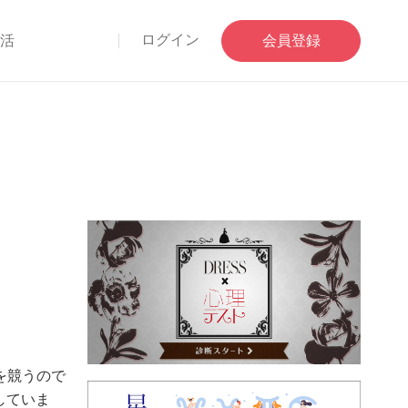
ログイン
部活
会員登録
を競うので
していま