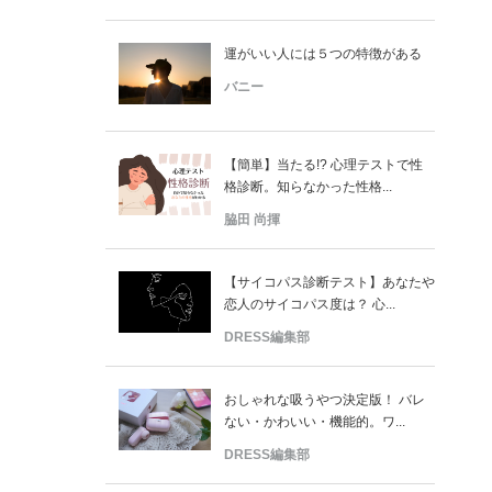
運がいい人には５つの特徴がある
バニー
【簡単】当たる!? 心理テストで性
格診断。知らなかった性格...
脇田 尚揮
【サイコパス診断テスト】あなたや
恋人のサイコパス度は？ 心...
DRESS編集部
おしゃれな吸うやつ決定版！ バレ
ない・かわいい・機能的。ワ...
DRESS編集部