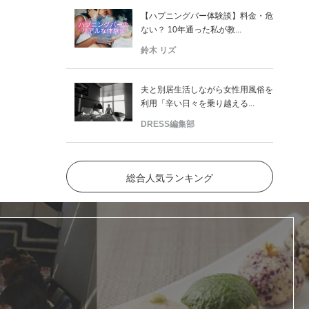
【ハプニングバー体験談】料金・危
ない？ 10年通った私が教...
鈴木 リズ
夫と別居生活しながら女性用風俗を
利用「辛い日々を乗り越える...
DRESS編集部
総合人気ランキング