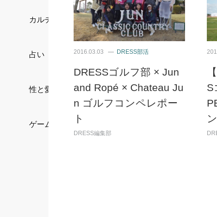
カルチャー/エンタメ
2016.03.03
DRESS部活
201
占い
DRESSゴルフ部 × Jun
【
and Ropé × Chateau Ju
S
性と愛
n ゴルフコンペレポー
P
ト
ゲーム
DRESS編集部
DR