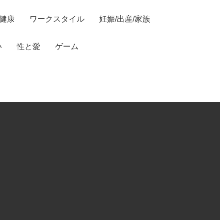
/健康
ワークスタイル
妊娠/出産/家族
い
性と愛
ゲーム