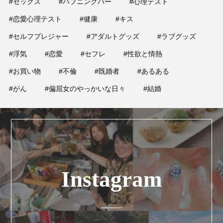
#セックス
#ハプニングバー
#心理テスト
#恋愛心理テスト
#健康
#キス
#セルフプレジャー
#アダルトグッズ
#ラブグッズ
#浮気
#恋愛
#セフレ
#性欲と情熱
#お買い物
#不倫
#既婚者
#あるある
#がん
#偏屈女のやっかいな日々
#結婚
Instagram