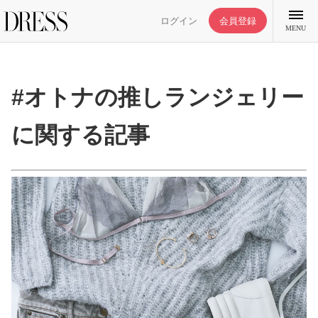
ログイン
会員登録
MENU
#オトナの推しランジェリー
に関する記事
特集記事
DRESS部活
ライフスタイル
ファッション
恋愛/結婚/離婚