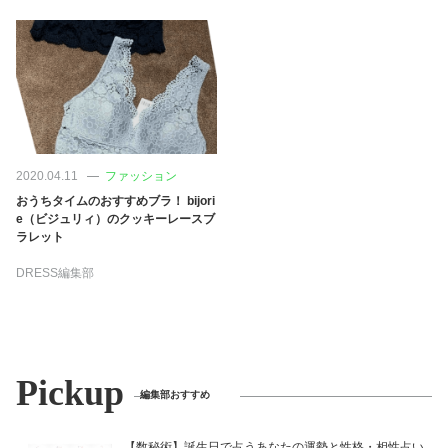
占い
性と愛
ゲーム
2020.04.11
ファッション
おうちタイムのおすすめブラ！ bijori
e（ビジュリィ）のクッキーレースブ
ラレット
DRESS編集部
Pickup
編集部おすすめ
【数秘術】誕生日で占うあなたの運勢と性格・相性占い