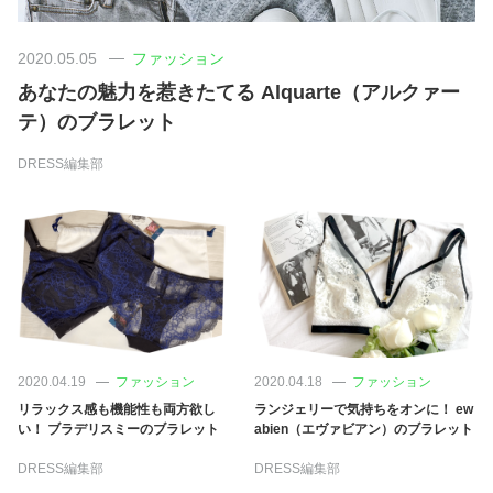
美容/健康
2020.05.05
ファッション
あなたの魅力を惹きたてる Alquarte（アルクァー
ワークスタイル
テ）のブラレット
DRESS編集部
妊娠/出産/家族
ココロ/カラダ
グルメ
トラベル
2020.04.19
ファッション
2020.04.18
ファッション
リラックス感も機能性も両方欲し
ランジェリーで気持ちをオンに！ ew
い！ ブラデリスミーのブラレット
abien（エヴァビアン）のブラレット
カルチャー/エンタメ
DRESS編集部
DRESS編集部