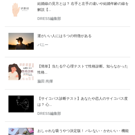
結婚線の見方とは？ 右手と左手の違いや結婚年齢の線を
解説【...
DRESS編集部
運がいい人には５つの特徴がある
バニー
【簡単】当たる!? 心理テストで性格診断。知らなかった
性格...
脇田 尚揮
【サイコパス診断テスト】あなたや恋人のサイコパス度
は？ 心...
DRESS編集部
おしゃれな吸うやつ決定版！ バレない・かわいい・機能