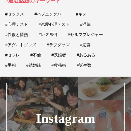
#最近話題のキーワード
#セックス
#ハプニングバー
#キス
#心理テスト
#恋愛心理テスト
#浮気
#性欲と情熱
#レズ風俗
#セルフプレジャー
#アダルトグッズ
#ラブグッズ
#恋愛
#セフレ
#不倫
#既婚者
#あるある
#手相
#結婚線
#数秘術
#誕生数
Instagram