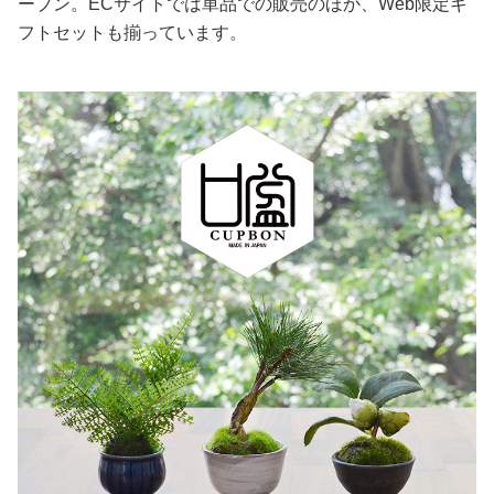
ープン。ECサイトでは単品での販売のほか、Web限定ギ
フトセットも揃っています。
美容/健康
ワークスタイル
妊娠/出産/家族
ココロ/カラダ
グルメ
トラベル
カルチャー/エンタメ