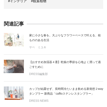
#インテリア
#観葉植物
関連記事
家に小さな春を。大ぶりなフラワーベースで叶える、枝
もののある生活
ヤベ ミユキ
【おすすめ加湿器４選】乾燥の季節を心地よく潤って過
ごすために
DRESS編集部
カップが結露せず、長時間冷たいまま飲める新発想２way
タンブラー 新商品「caffioステンレスタンブラー」
DRESS NEWS