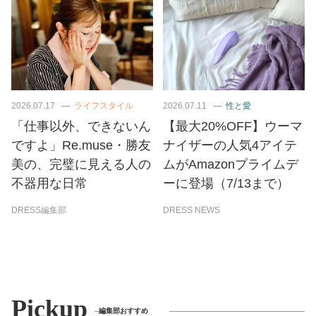
2026.07.17
ライフスタイル
2026.07.11
性と愛
「仕事以外、できないん
【最大20%OFF】ウーマ
ですよ」Re.muse・勝友
ナイザーの人気4アイテ
美の、完璧に見える人の
ムがAmazonプライムデ
不器用な日常
ーに登場（7/13まで）
DRESS編集部
DRESS NEWS
Pickup
編集部おすすめ