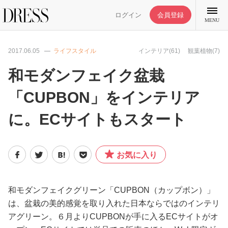
ログイン
会員登録
MENU
2017.06.05
ライフスタイル
インテリア(61)
観葉植物(7)
和モダンフェイク盆栽
「CUPBON」をインテリア
特集記事
に。ECサイトもスタート
DRESS部活
お気に入り
ライフスタイル
ファッション
和モダンフェイクグリーン「CUPBON（カップボン）」
は、盆栽の美的感覚を取り入れた日本ならではのインテリ
アグリーン。６月よりCUPBONが手に入るECサイトがオ
恋愛/結婚/離婚