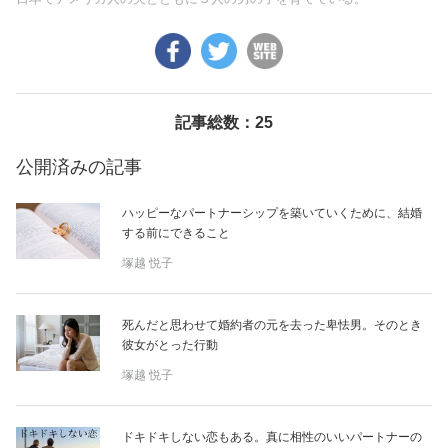
美容/健康
ワークスタイル
記事総数：25
妊娠/出産/家族
公開済みの記事
ハッピーなパートナーシップを築いていくために、結婚
ココロ/カラダ
する前にできること
塚越 悦子
グルメ
死んだと思わせて婚約者の元を去った卑怯男。そのとき
トラベル
彼女がとった行動
塚越 悦子
カルチャー/エンタメ
ドキドキしない恋もある。真に相性のいいパートナーの