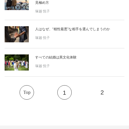
占い
見極め方
塚越 悦子
性と愛
人はなぜ、“相性最悪”な相手を選んでしまうのか
ゲーム
塚越 悦子
すべての結婚は異文化体験
塚越 悦子
2
1
Top