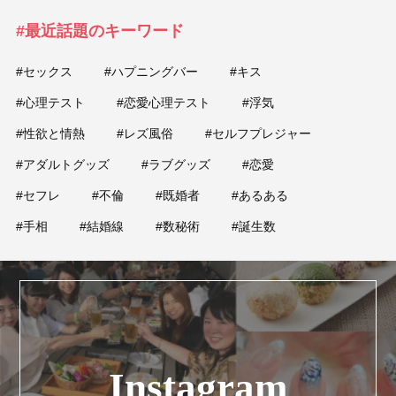
#最近話題のキーワード
#セックス
#ハプニングバー
#キス
#心理テスト
#恋愛心理テスト
#浮気
#性欲と情熱
#レズ風俗
#セルフプレジャー
#アダルトグッズ
#ラブグッズ
#恋愛
#セフレ
#不倫
#既婚者
#あるある
#手相
#結婚線
#数秘術
#誕生数
Instagram