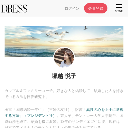
ログイン
会員登録
MENU
特集記事
DRESS部活
塚越 悦子
ライフスタイル
カップル＆ファミリーコーチ。好きな人と結婚して、結婚した人を好き
でいる方法を日夜研究中。
ファッション
著書「国際結婚一年生」（主婦の友社）、訳書
「異性の心を上手に透視
する方法」（プレジデント社）
。東大卒、モントレー大学大学院卒、国
連勤務を経て、結婚を機に渡米。12年のサンディエゴ生活後、現在は
恋愛/結婚/離婚
日本でアメリカ人の夫とともに３人の男の子を育てている。