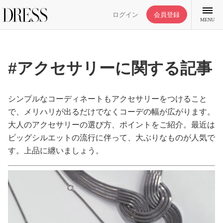
ログイン
会員登録
MENU
#アクセサリーに関する記事
特集記事
シンプルなコーディネートもアクセサリーをつけること
で、メリハリが出るだけでなくコーデの幅が広がります。
大人のアクセサリーの選び方、ポイントをご紹介。最近は
DRESS部活
ビッグシルエットの流行に伴って、大ぶりなものが人気で
す。上品に纏いましょう。
ライフスタイル
ファッション
恋愛/結婚/離婚