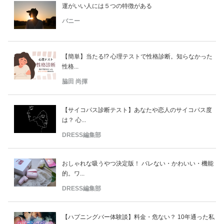
運がいい人には５つの特徴がある
バニー
【簡単】当たる!? 心理テストで性格診断。知らなかった
性格...
脇田 尚揮
【サイコパス診断テスト】あなたや恋人のサイコパス度
は？ 心...
DRESS編集部
おしゃれな吸うやつ決定版！ バレない・かわいい・機能
的。ワ...
DRESS編集部
【ハプニングバー体験談】料金・危ない？ 10年通った私