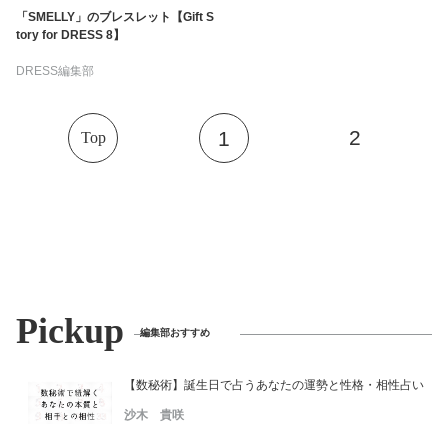
占い
「SMELLY」のブレスレット【Gift S
tory for DRESS 8】
性と愛
DRESS編集部
ゲーム
2
1
Top
Pickup
編集部おすすめ
【数秘術】誕生日で占うあなたの運勢と性格・相性占い
沙木 貴咲