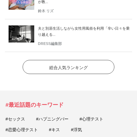
が教...
鈴木 リズ
夫と別居生活しながら女性用風俗を利用「辛い日々を乗
り越える...
DRESS編集部
総合人気ランキング
#最近話題のキーワード
#セックス
#ハプニングバー
#心理テスト
#恋愛心理テスト
#キス
#浮気