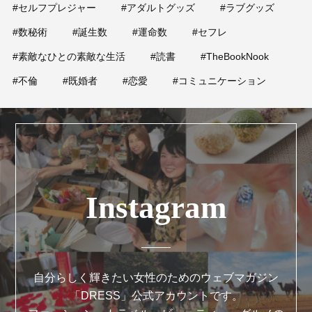
#セルフプレジャー
#アダルトグッズ
#ラブグッズ
#数秘術
#誕生数
#運命数
#セフレ
#素敵なひとの素敵な生活
#読書
#TheBookNook
#不倫
#既婚者
#恋愛
#コミュニケーション
Instagram
自分らしく輝きたい女性のためのウェブマガジン
「DRESS」公式アカウントです。