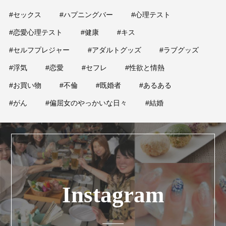
#セックス
#ハプニングバー
#心理テスト
#恋愛心理テスト
#健康
#キス
#セルフプレジャー
#アダルトグッズ
#ラブグッズ
#浮気
#恋愛
#セフレ
#性欲と情熱
#お買い物
#不倫
#既婚者
#あるある
#がん
#偏屈女のやっかいな日々
#結婚
Instagram