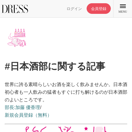
ログイン
会員登録
MENU
特集記事
#日本酒部に関する記事
DRESS部活
世界に誇る素晴らしいお酒を楽しく飲みませんか。日本酒
ライフスタイル
初心者も一人飲みの猛者もすぐに打ち解けるのが日本酒部
のよいところです。
部長:加藤 優香理
/
ファッション
新規会員登録（無料）
恋愛/結婚/離婚