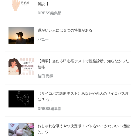
解説【...
DRESS編集部
運がいい人には５つの特徴がある
バニー
【簡単】当たる!? 心理テストで性格診断。知らなかった
性格...
脇田 尚揮
【サイコパス診断テスト】あなたや恋人のサイコパス度
は？ 心...
DRESS編集部
おしゃれな吸うやつ決定版！ バレない・かわいい・機能
的。ワ...