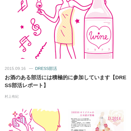
美容/健康
ワークスタイル
妊娠/出産/家族
ココロ/カラダ
2015.09.16
DRESS部活
お酒のある部活には積極的に参加しています【DRE
グルメ
SS部活レポート】
村上有紀
トラベル
カルチャー/エンタメ