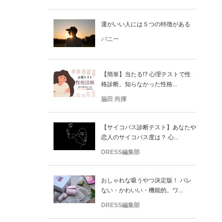
運がいい人には５つの特徴がある
バニー
【簡単】当たる!? 心理テストで性
格診断。知らなかった性格...
脇田 尚揮
【サイコパス診断テスト】あなたや
恋人のサイコパス度は？ 心...
DRESS編集部
おしゃれな吸うやつ決定版！ バレ
ない・かわいい・機能的。ワ...
DRESS編集部