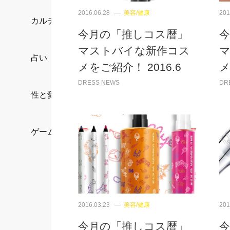
2016.06.28
美容/健康
201
カルチャー/エンタメ
今月の「推しコス暦」
マストバイな新作コス
占い
メをご紹介！ 2016.6
メ
DRESS NEWS
DR
性と愛
ゲーム
2016.03.23
美容/健康
201
今月の「推しコス暦」