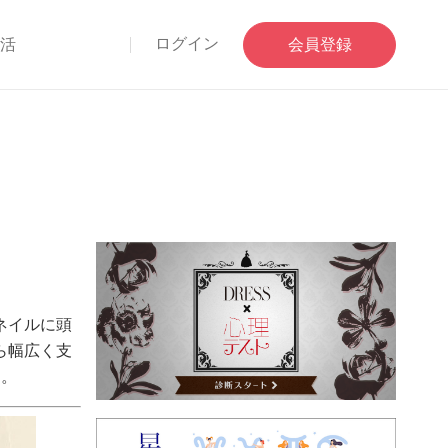
ログイン
部活
会員登録
ネイルに頭
ら幅広く支
す。