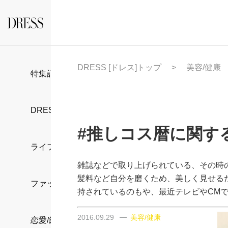
DRESS [ドレス]トップ
美容/健康
特集記事
DRESS部活
#推しコス暦に関す
ライフスタイル
雑誌などで取り上げられている、その時
髪料など自分を磨くため、美しく見せる
ファッション
持されているのもや、最近テレビやCM
2016.09.29
美容/健康
恋愛/結婚/離婚