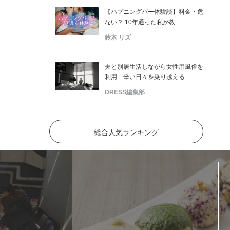
【ハプニングバー体験談】料金・危
ない？ 10年通った私が教...
鈴木 リズ
夫と別居生活しながら女性用風俗を
利用「辛い日々を乗り越える...
DRESS編集部
総合人気ランキング