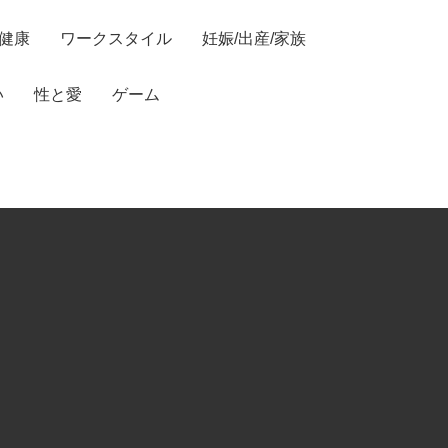
/健康
ワークスタイル
妊娠/出産/家族
い
性と愛
ゲーム