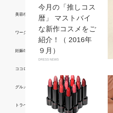
今月の「推しコス
美容/健康
暦」 マストバイ
な新作コスメをご
ワークスタイル
紹介！（ 2016年
９月）
妊娠/出産/家族
DRESS NEWS
ココロ/カラダ
グルメ
トラベル