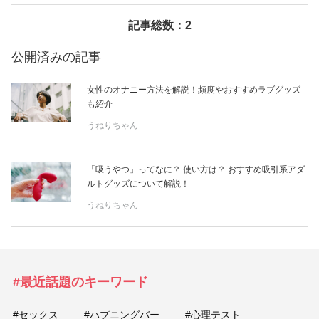
記事総数：2
美容/健康
公開済みの記事
ワークスタイル
女性のオナニー方法を解説！頻度やおすすめラブグッズ
も紹介
妊娠/出産/家族
うねりちゃん
ココロ/カラダ
「吸うやつ」ってなに？ 使い方は？ おすすめ吸引系アダ
ルトグッズについて解説！
グルメ
うねりちゃん
トラベル
カルチャー/エンタメ
#最近話題のキーワード
#セックス
#ハプニングバー
#心理テスト