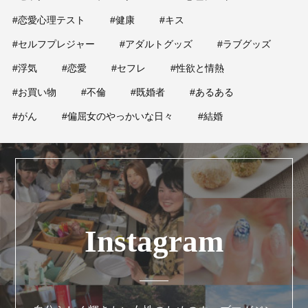
占い
#恋愛心理テスト
#健康
#キス
性と愛
#セルフプレジャー
#アダルトグッズ
#ラブグッズ
#浮気
#恋愛
#セフレ
#性欲と情熱
ゲーム
#お買い物
#不倫
#既婚者
#あるある
#がん
#偏屈女のやっかいな日々
#結婚
Instagram