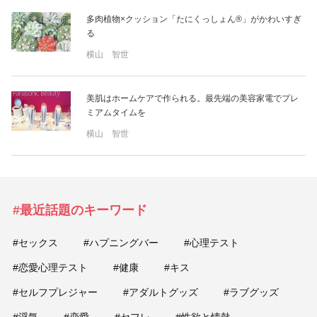
多肉植物×クッション「たにくっしょん®」がかわいすぎ
美容/健康
る
横山 智世
ワークスタイル
美肌はホームケアで作られる。最先端の美容家電でプレ
妊娠/出産/家族
ミアムタイムを
横山 智世
ココロ/カラダ
グルメ
#最近話題のキーワード
トラベル
#セックス
#ハプニングバー
#心理テスト
#恋愛心理テスト
#健康
#キス
カルチャー/エンタメ
#セルフプレジャー
#アダルトグッズ
#ラブグッズ