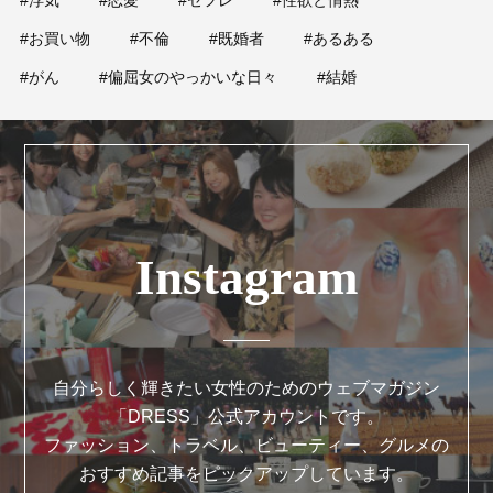
#浮気
#恋愛
#セフレ
#性欲と情熱
占い
#お買い物
#不倫
#既婚者
#あるある
性と愛
#がん
#偏屈女のやっかいな日々
#結婚
ゲーム
Instagram
自分らしく輝きたい女性のためのウェブマガジン
「DRESS」公式アカウントです。
ファッション、トラベル、ビューティー、グルメの
おすすめ記事をピックアップしています。