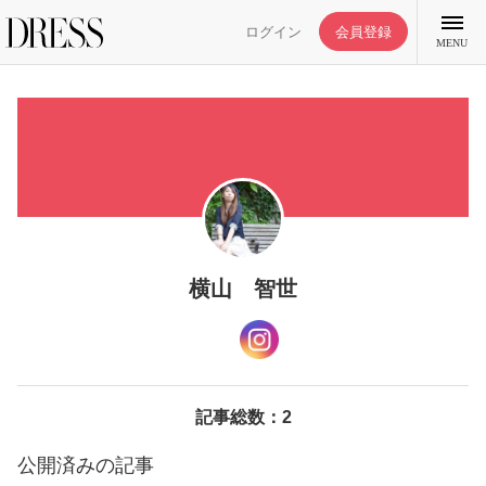
ログイン
会員登録
MENU
特集記事
DRESS部活
横山 智世
ライフスタイル
ファッション
記事総数：2
公開済みの記事
恋愛/結婚/離婚