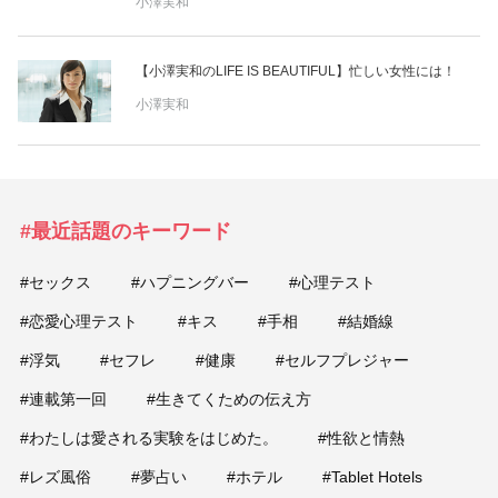
小澤実和
占い
性と愛
【小澤実和のLIFE IS BEAUTIFUL】忙しい女性には！
小澤実和
ゲーム
#最近話題のキーワード
#セックス
#ハプニングバー
#心理テスト
#恋愛心理テスト
#キス
#手相
#結婚線
#浮気
#セフレ
#健康
#セルフプレジャー
#連載第一回
#生きてくための伝え方
#わたしは愛される実験をはじめた。
#性欲と情熱
#レズ風俗
#夢占い
#ホテル
#Tablet Hotels