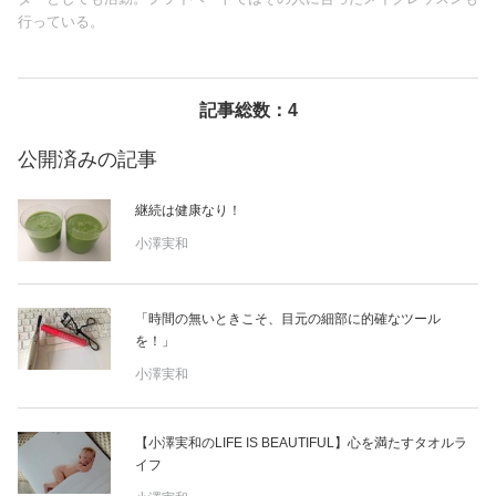
行っている。
美容/健康
ワークスタイル
記事総数：4
公開済みの記事
妊娠/出産/家族
継続は健康なり！
ココロ/カラダ
小澤実和
グルメ
「時間の無いときこそ、目元の細部に的確なツール
を！」
トラベル
小澤実和
カルチャー/エンタメ
【小澤実和のLIFE IS BEAUTIFUL】心を満たすタオルラ
イフ