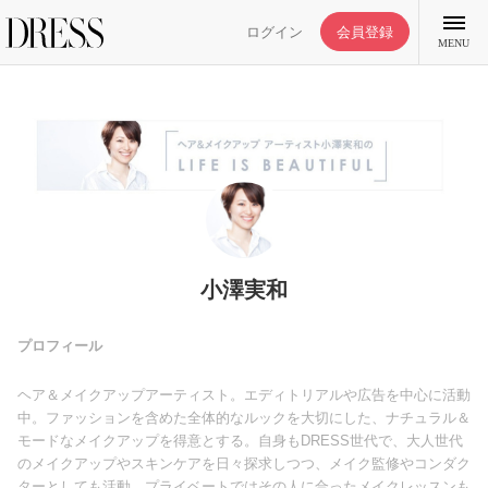
ログイン
会員登録
MENU
特集記事
DRESS部活
小澤実和
ライフスタイル
プロフィール
ヘア＆メイクアップアーティスト。エディトリアルや広告を中心に活動
ファッション
中。ファッションを含めた全体的なルックを大切にした、ナチュラル＆
モードなメイクアップを得意とする。自身もDRESS世代で、大人世代
のメイクアップやスキンケアを日々探求しつつ、メイク監修やコンダク
恋愛/結婚/離婚
ターとしても活動。プライベートではその人に合ったメイクレッスンも