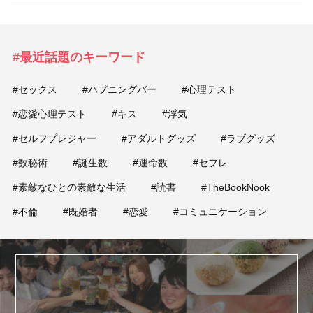
占い
性と愛
#最近話題のキーワード
ゲーム
#セックス
#ハプニングバー
#心理テスト
#恋愛心理テスト
#キス
#浮気
#セルフプレジャー
#アダルトグッズ
#ラブグッズ
#数秘術
#誕生数
#運命数
#セフレ
#素敵なひとの素敵な生活
#読書
#TheBookNook
#不倫
#既婚者
#恋愛
#コミュニケーション