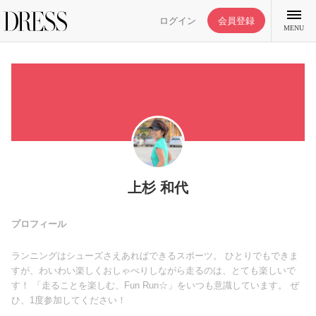
ログイン
会員登録
MENU
特集記事
DRESS部活
上杉 和代
ライフスタイル
プロフィール
ランニングはシューズさえあればできるスポーツ。 ひとりでもできま
ファッション
すが、わいわい楽しくおしゃべりしながら走るのは、とても楽しいで
す！ 「走ることを楽しむ、Fun Run☆」をいつも意識しています。 ぜ
ひ、1度参加してください！
恋愛/結婚/離婚