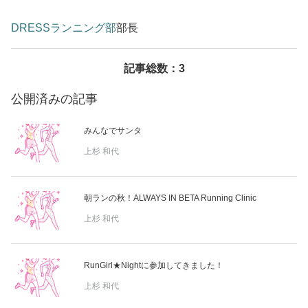
美容/健康
DRESSランニング部
部長
ワークスタイル
記事総数：3
公開済みの記事
妊娠/出産/家族
みんなでサンタ
ココロ/カラダ
上杉 和代
グルメ
朝ランの秋！ALWAYS IN BETA Running Clinic
上杉 和代
トラベル
RunGirl★Nightに参加してきました！
カルチャー/エンタメ
上杉 和代