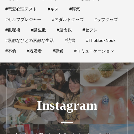
占い
#恋愛心理テスト
#キス
#浮気
性と愛
#セルフプレジャー
#アダルトグッズ
#ラブグッズ
#数秘術
#誕生数
#運命数
#セフレ
ゲーム
#素敵なひとの素敵な生活
#読書
#TheBookNook
#不倫
#既婚者
#恋愛
#コミュニケーション
Instagram