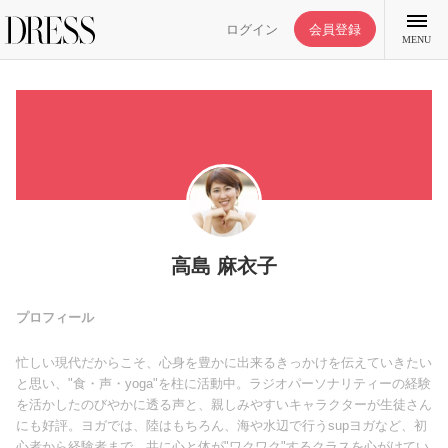
ログイン
会員登録
MENU
特集記事
DRESS部活
高島 麻衣子
ライフスタイル
プロフィール
忙しい現代だからこそ、心身を豊かに出来るきっかけを伝えていきたい
ファッション
と思い、"食・声・yoga"を柱に活動中。ラジオパーソナリティーの経験
を活かしたのびやかに透る声と、親しみやすいキャラクターが生徒さん
にも好評。ヨガでは、陸はもちろん、海や水辺で行うsupヨガなど、初
恋愛/結婚/離婚
心者から経験者まで、共に心と体が"ワクワク"するクラスを心がけてい