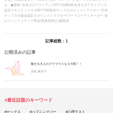
る。◼︎資格/ 全米ヨガアライアンスRYT200取得/全米ヨガアライアンス
美容/健康
認定マタニティーヨガRPYT85取得/キッズヨガインストラクター /日本
サップヨガ協会認定ヨガインストラクター/フードコーディネーター 食
のイベントメディア専攻/惣菜管理士1級取得
ワークスタイル
妊娠/出産/家族
記事総数：1
公開済みの記事
ココロ/カラダ
魅せる大人のグラマラスなヨガ部！！
グルメ
高島 麻衣子
トラベル
カルチャー/エンタメ
#最近話題のキーワード
#セックス
#ハプニングバー
#心理テスト