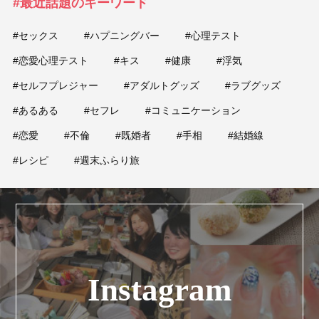
#最近話題のキーワード
占い
#セックス
#ハプニングバー
#心理テスト
性と愛
#恋愛心理テスト
#キス
#健康
#浮気
#セルフプレジャー
#アダルトグッズ
#ラブグッズ
ゲーム
#あるある
#セフレ
#コミュニケーション
#恋愛
#不倫
#既婚者
#手相
#結婚線
#レシピ
#週末ふらり旅
Instagram