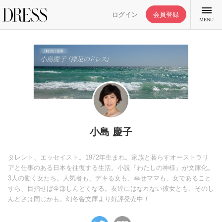
ログイン
会員登録
MENU
特集記事
DRESS部活
小島 慶子
ライフスタイル
タレント、エッセイスト。1972年生まれ。家族と暮らすオーストラリ
アと仕事のある日本を往復する生活。小説『わたしの神様』が文庫化。
3人の働く女たち。人気者も、デキる女も、幸せママも、女であること
ファッション
すら、目指せば全部しんどくなる。友達にはなれない彼女とも、そのし
んどさは同じかも。幻冬舎文庫より好評発売中！
恋愛/結婚/離婚