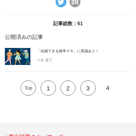
美容/健康
記事総数：61
ワークスタイル
公開済みの記事
妊娠/出産/家族
「結婚できる確率４％」に異議あり！
小島 慶子
ココロ/カラダ
グルメ
4
1
2
3
Top
トラベル
カルチャー/エンタメ