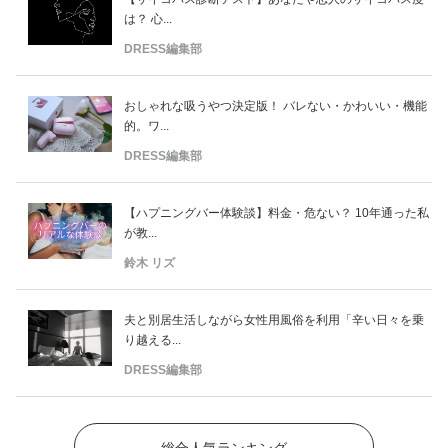
は？ 心...
DRESS編集部
おしゃれな吸うやつ決定版！ バレない・かわいい・機能
的。ワ...
DRESS編集部
【ハプニングバー体験談】料金・危ない？ 10年通った私
が教...
鈴木 リズ
夫と別居生活しながら女性用風俗を利用「辛い日々を乗
り越える...
DRESS編集部