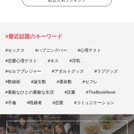
総合人気ランキング
#最近話題のキーワード
#セックス
#ハプニングバー
#心理テスト
#恋愛心理テスト
#キス
#浮気
#セルフプレジャー
#アダルトグッズ
#ラブグッズ
#数秘術
#誕生数
#運命数
#セフレ
#素敵なひとの素敵な生活
#読書
#TheBookNook
#不倫
#既婚者
#恋愛
#コミュニケーション