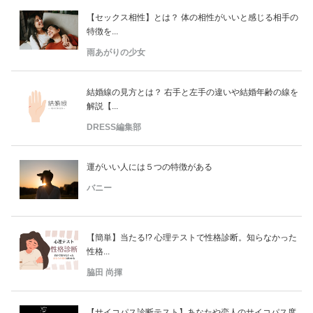
占い
【セックス相性】とは？ 体の相性がいいと感じる相手の
特徴を...
性と愛
雨あがりの少女
ゲーム
結婚線の見方とは？ 右手と左手の違いや結婚年齢の線を
解説【...
DRESS編集部
運がいい人には５つの特徴がある
バニー
【簡単】当たる!? 心理テストで性格診断。知らなかった
性格...
脇田 尚揮
【サイコパス診断テスト】あなたや恋人のサイコパス度