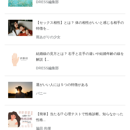
占い
DRESS編集部
性と愛
【セックス相性】とは？ 体の相性がいいと感じる相手の
特徴を...
ゲーム
雨あがりの少女
結婚線の見方とは？ 右手と左手の違いや結婚年齢の線を
解説【...
DRESS編集部
運がいい人には５つの特徴がある
バニー
【簡単】当たる!? 心理テストで性格診断。知らなかった
性格...
脇田 尚揮