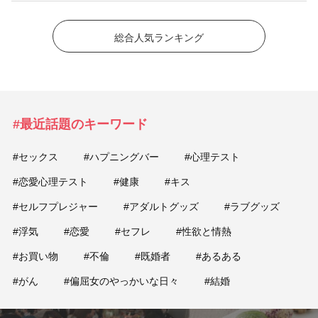
総合人気ランキング
#最近話題のキーワード
#セックス
#ハプニングバー
#心理テスト
#恋愛心理テスト
#健康
#キス
#セルフプレジャー
#アダルトグッズ
#ラブグッズ
#浮気
#恋愛
#セフレ
#性欲と情熱
#お買い物
#不倫
#既婚者
#あるある
#がん
#偏屈女のやっかいな日々
#結婚