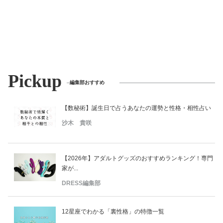
美容/健康
ワークスタイル
Pickup
妊娠/出産/家族
編集部おすすめ
ココロ/カラダ
【数秘術】誕生日で占うあなたの運勢と性格・相性占い
沙木 貴咲
グルメ
【2026年】アダルトグッズのおすすめランキング！専門
トラベル
家が...
DRESS編集部
カルチャー/エンタメ
12星座でわかる「裏性格」の特徴一覧