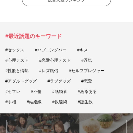
総合人気ランキング
#最近話題のキーワード
#セックス
#ハプニングバー
#キス
#心理テスト
#恋愛心理テスト
#浮気
#性欲と情熱
#レズ風俗
#セルフプレジャー
#アダルトグッズ
#ラブグッズ
#恋愛
#セフレ
#不倫
#既婚者
#あるある
#手相
#結婚線
#数秘術
#誕生数