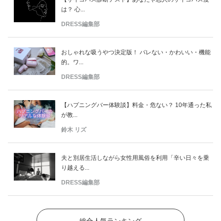
は？ 心...
DRESS編集部
おしゃれな吸うやつ決定版！ バレない・かわいい・機能
的。ワ...
DRESS編集部
【ハプニングバー体験談】料金・危ない？ 10年通った私
が教...
鈴木 リズ
夫と別居生活しながら女性用風俗を利用「辛い日々を乗
り越える...
DRESS編集部