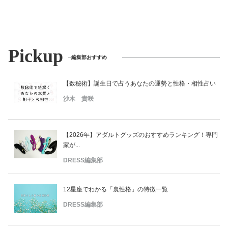
美容/健康
ワークスタイル
Pickup
編集部おすすめ
妊娠/出産/家族
【数秘術】誕生日で占うあなたの運勢と性格・相性占い
沙木 貴咲
ココロ/カラダ
【2026年】アダルトグッズのおすすめランキング！専門
グルメ
家が...
DRESS編集部
トラベル
12星座でわかる「裏性格」の特徴一覧
カルチャー/エンタメ
DRESS編集部