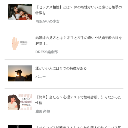
占い
【セックス相性】とは？ 体の相性がいいと感じる相手の
特徴を...
性と愛
雨あがりの少女
ゲーム
結婚線の見方とは？ 右手と左手の違いや結婚年齢の線を
解説【...
DRESS編集部
運がいい人には５つの特徴がある
バニー
【簡単】当たる!? 心理テストで性格診断。知らなかった
性格...
脇田 尚揮
【サイコパス診断テスト】あなたや恋人のサイコパス度