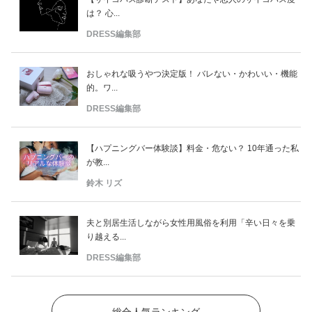
は？ 心...
DRESS編集部
おしゃれな吸うやつ決定版！ バレない・かわいい・機能
的。ワ...
DRESS編集部
【ハプニングバー体験談】料金・危ない？ 10年通った私
が教...
鈴木 リズ
夫と別居生活しながら女性用風俗を利用「辛い日々を乗
り越える...
DRESS編集部