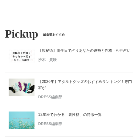
美容/健康
ワークスタイル
Pickup
編集部おすすめ
妊娠/出産/家族
【数秘術】誕生日で占うあなたの運勢と性格・相性占い
沙木 貴咲
ココロ/カラダ
【2026年】アダルトグッズのおすすめランキング！専門
グルメ
家が...
DRESS編集部
トラベル
12星座でわかる「裏性格」の特徴一覧
カルチャー/エンタメ
DRESS編集部