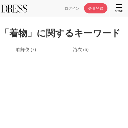
ログイン
会員登録
MENU
「着物」に関するキーワード
歌舞伎
(7)
浴衣
(6)
特集記事
DRESS部活
ライフスタイル
ファッション
恋愛/結婚/離婚