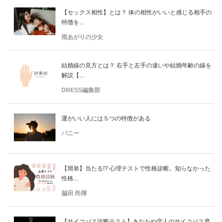
占い
【セックス相性】とは？ 体の相性がいいと感じる相手の
特徴を...
性と愛
雨あがりの少女
ゲーム
結婚線の見方とは？ 右手と左手の違いや結婚年齢の線を
解説【...
DRESS編集部
運がいい人には５つの特徴がある
バニー
【簡単】当たる!? 心理テストで性格診断。知らなかった
性格...
脇田 尚揮
【サイコパス診断テスト】あなたや恋人のサイコパス度