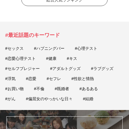
総合人気ランキング
#最近話題のキーワード
#セックス
#ハプニングバー
#心理テスト
#恋愛心理テスト
#健康
#キス
#セルフプレジャー
#アダルトグッズ
#ラブグッズ
#浮気
#恋愛
#セフレ
#性欲と情熱
#お買い物
#不倫
#既婚者
#あるある
#がん
#偏屈女のやっかいな日々
#結婚