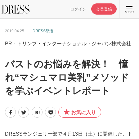
ログイン
会員登録
MENU
2019.04.25
DRESS部活
PR：トリンプ・インターナショナル・ジャパン株式会社
特集記事
バストのお悩みを解決！ 憧
れ“マシュマロ美乳”メソッド
DRESS部活
を学ぶイベントレポート
ライフスタイル
お気に入り
ファッション
恋愛/結婚/離婚
DRESSランジェリー部で４月13日（土）に開催した、ト