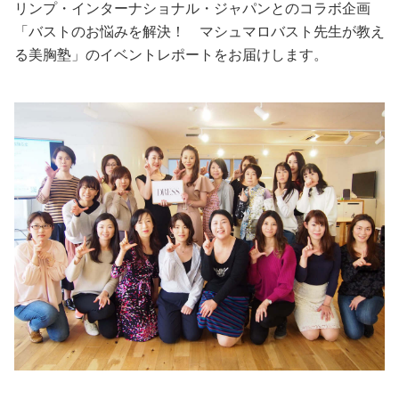
リンプ・インターナショナル・ジャパンとのコラボ企画
「バストのお悩みを解決！ マシュマロバスト先生が教え
美容/健康
る美胸塾」のイベントレポートをお届けします。
ワークスタイル
妊娠/出産/家族
ココロ/カラダ
グルメ
トラベル
カルチャー/エンタメ