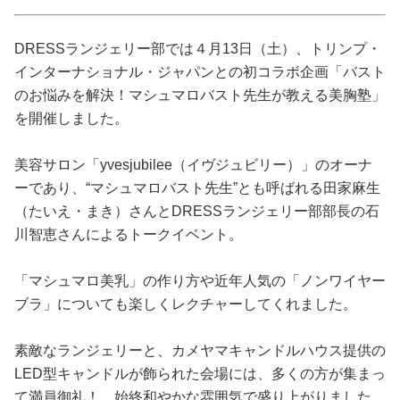
占い
DRESSランジェリー部では４月13日（土）、トリンプ・
性と愛
インターナショナル・ジャパンとの初コラボ企画「バスト
のお悩みを解決！マシュマロバスト先生が教える美胸塾」
ゲーム
を開催しました。
美容サロン「yvesjubilee（イヴジュビリー）」のオーナ
ーであり、“マシュマロバスト先生”とも呼ばれる田家麻生
（たいえ・まき）さんとDRESSランジェリー部部長の石
川智恵さんによるトークイベント。
「マシュマロ美乳」の作り方や近年人気の「ノンワイヤー
ブラ」についても楽しくレクチャーしてくれました。
素敵なランジェリーと、カメヤマキャンドルハウス提供の
LED型キャンドルが飾られた会場には、多くの方が集まっ
て満員御礼！ 始終和やかな雰囲気で盛り上がりました。