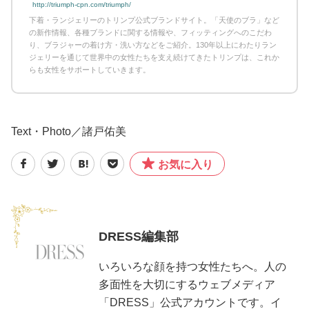
http://triumph-cpn.com/triumph/
下着・ランジェリーのトリンプ公式ブランドサイト。「天使のブラ」など
の新作情報、各種ブランドに関する情報や、フィッティングへのこだわ
り、ブラジャーの着け方・洗い方などをご紹介。130年以上にわたりラン
ジェリーを通じて世界中の女性たちを支え続けてきたトリンプは、これか
らも女性をサポートしていきます。
Text・Photo／諸戸佑美
お気に入り
DRESS編集部
いろいろな顔を持つ女性たちへ。人の
多面性を大切にするウェブメディア
「DRESS」公式アカウントです。イ