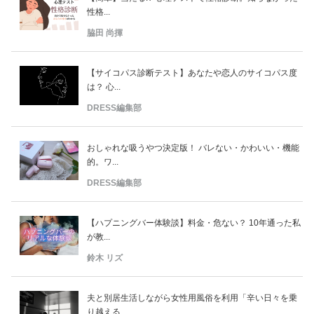
性格...
脇田 尚揮
【サイコパス診断テスト】あなたや恋人のサイコパス度
は？ 心...
DRESS編集部
おしゃれな吸うやつ決定版！ バレない・かわいい・機能
的。ワ...
DRESS編集部
【ハプニングバー体験談】料金・危ない？ 10年通った私
が教...
鈴木 リズ
夫と別居生活しながら女性用風俗を利用「辛い日々を乗
り越える...