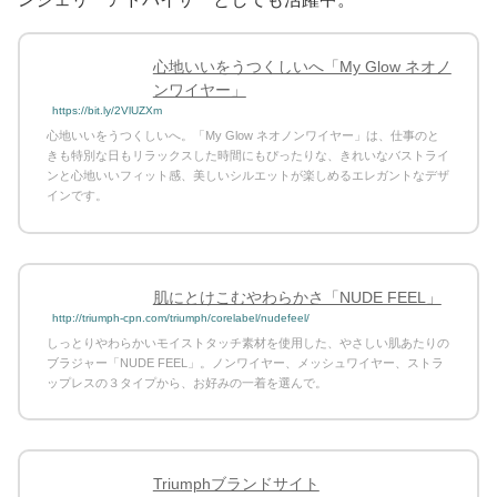
心地いいをうつくしいへ「My Glow ネオノ
ンワイヤー」
https://bit.ly/2VlUZXm
心地いいをうつくしいへ。「My Glow ネオノンワイヤー」は、仕事のと
きも特別な日もリラックスした時間にもぴったりな、きれいなバストライ
ンと心地いいフィット感、美しいシルエットが楽しめるエレガントなデザ
インです。
肌にとけこむやわらかさ「NUDE FEEL」
http://triumph-cpn.com/triumph/corelabel/nudefeel/
しっとりやわらかいモイストタッチ素材を使用した、やさしい肌あたりの
ブラジャー「NUDE FEEL」。ノンワイヤー、メッシュワイヤー、ストラ
ップレスの３タイプから、お好みの一着を選んで。
Triumphブランドサイト