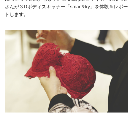
さんが３Dボディスキャナー「smart&try」を体験＆レポー
美容/健康
トします。
ワークスタイル
妊娠/出産/家族
ココロ/カラダ
グルメ
トラベル
カルチャー/エンタメ