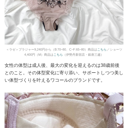
＜ラゼ＞ブラジャー9,240円から（B:70~80、C~F:65~80）商品は
こちら
／ショーツ
4,400円（M）商品は
こちら
（伊勢丹新宿店・銀座三越）
女性の体型は成人後、最大の変化を迎えるのは38歳前後
とのこと。その体型変化に寄り添い、サポートしつつ美し
い体型づくりを叶えるワコールのブランドです。