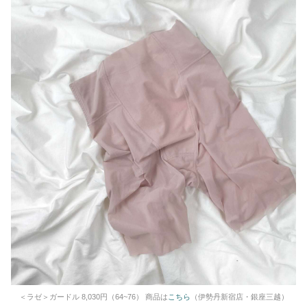
＜ラゼ＞ガードル 8,030円（64~76） 商品は
こちら
（伊勢丹新宿店・銀座三越）