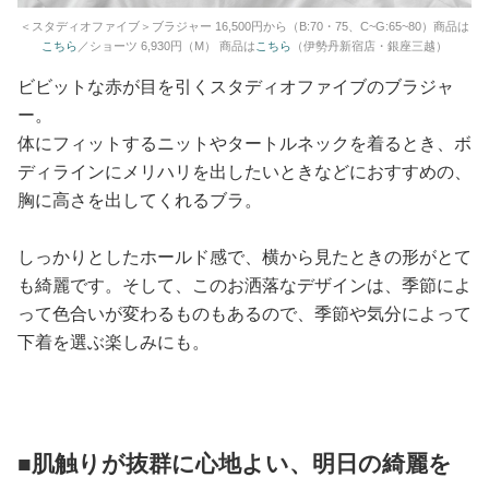
＜スタディオファイブ＞ブラジャー 16,500円から（B:70・75、C~G:65~80）商品は
こちら
／ショーツ 6,930円（M） 商品は
こちら
（伊勢丹新宿店・銀座三越）
ビビットな赤が目を引くスタディオファイブのブラジャ
ー。
体にフィットするニットやタートルネックを着るとき、ボ
ディラインにメリハリを出したいときなどにおすすめの、
胸に高さを出してくれるブラ。
しっかりとしたホールド感で、横から見たときの形がとて
も綺麗です。そして、このお洒落なデザインは、季節によ
って色合いが変わるものもあるので、季節や気分によって
下着を選ぶ楽しみにも。
■肌触りが抜群に心地よい、明日の綺麗を