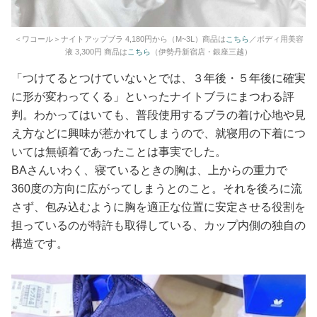
＜ワコール＞ナイトアップブラ 4,180円から（M~3L）商品は
こちら
／ボディ用美容
液 3,300円 商品は
こちら
（伊勢丹新宿店・銀座三越）
「つけてるとつけていないとでは、３年後・５年後に確実
に形が変わってくる」といったナイトブラにまつわる評
判。わかってはいても、普段使用するブラの着け心地や見
え方などに興味が惹かれてしまうので、就寝用の下着につ
いては無頓着であったことは事実でした。
BAさんいわく、寝ているときの胸は、上からの重力で
360度の方向に広がってしまうとのこと。それを後ろに流
さず、包み込むように胸を適正な位置に安定させる役割を
担っているのが特許も取得している、カップ内側の独自の
構造です。