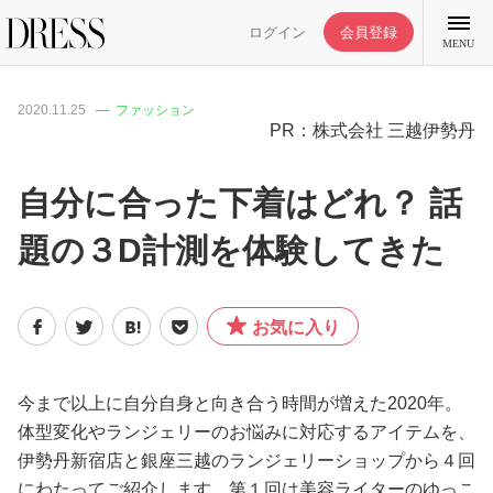
ログイン
会員登録
MENU
2020.11.25
ファッション
PR：株式会社 三越伊勢丹
自分に合った下着はどれ？ 話
特集記事
題の３D計測を体験してきた
DRESS部活
お気に入り
ライフスタイル
今まで以上に自分自身と向き合う時間が増えた2020年。
ファッション
体型変化やランジェリーのお悩みに対応するアイテムを、
伊勢丹新宿店と銀座三越のランジェリーショップから４回
恋愛/結婚/離婚
にわたってご紹介します。第１回は美容ライターのゆっこ