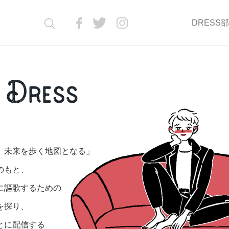
DRESS
、未来を歩く地図となる」
のもと、
に謳歌するための
を探り、
とに配信する