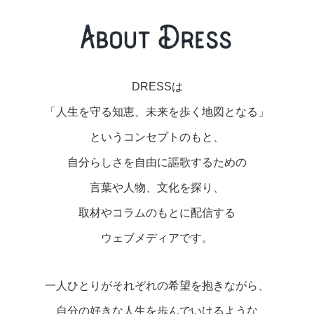
美容/健康
ワークスタイル
DRESSは
妊娠/出産/家族
「人生を守る知恵、未来を歩く地図となる」
というコンセプトのもと、
ココロ/カラダ
自分らしさを自由に謳歌するための
言葉や人物、文化を探り、
グルメ
取材やコラムのもとに配信する
トラベル
ウェブメディアです。
カルチャー/エンタメ
一人ひとりがそれぞれの希望を抱きながら、
自分の好きな人生を歩んでいけるような