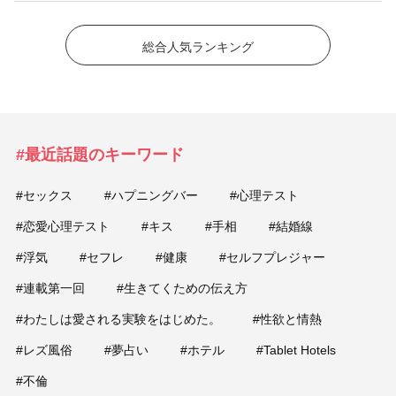
総合人気ランキング
#最近話題のキーワード
#セックス
#ハプニングバー
#心理テスト
#恋愛心理テスト
#キス
#手相
#結婚線
#浮気
#セフレ
#健康
#セルフプレジャー
#連載第一回
#生きてくための伝え方
#わたしは愛される実験をはじめた。
#性欲と情熱
#レズ風俗
#夢占い
#ホテル
#Tablet Hotels
#不倫