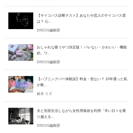
【サイコパス診断テスト】あなたや恋人のサイコパス度
は？ 心...
DRESS編集部
おしゃれな吸うやつ決定版！ バレない・かわいい・機能
的。ワ...
DRESS編集部
【ハプニングバー体験談】料金・危ない？ 10年通った私
が教...
鈴木 リズ
夫と別居生活しながら女性用風俗を利用「辛い日々を乗
り越える...
DRESS編集部