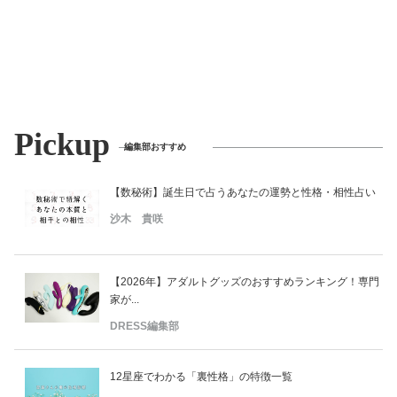
美容/健康
ワークスタイル
Pickup
妊娠/出産/家族
編集部おすすめ
ココロ/カラダ
【数秘術】誕生日で占うあなたの運勢と性格・相性占い
沙木 貴咲
グルメ
【2026年】アダルトグッズのおすすめランキング！専門
トラベル
家が...
DRESS編集部
カルチャー/エンタメ
12星座でわかる「裏性格」の特徴一覧