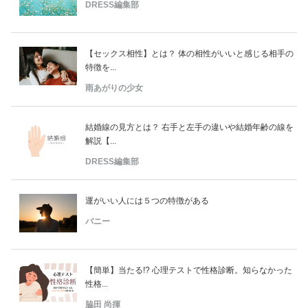
占い
DRESS編集部
性と愛
【セックス相性】とは？ 体の相性がいいと感じる相手の
特徴を...
ゲーム
雨あがりの少女
結婚線の見方とは？ 右手と左手の違いや結婚年齢の線を
解説【...
DRESS編集部
運がいい人には５つの特徴がある
バニー
【簡単】当たる!? 心理テストで性格診断。知らなかった
性格...
脇田 尚揮