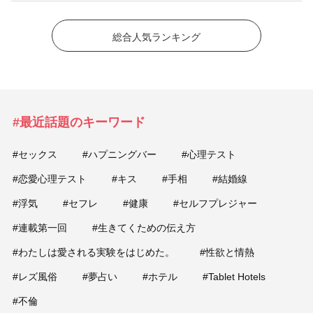
総合人気ランキング
#最近話題のキーワード
#セックス
#ハプニングバー
#心理テスト
#恋愛心理テスト
#キス
#手相
#結婚線
#浮気
#セフレ
#健康
#セルフプレジャー
#連載第一回
#生きてくための伝え方
#わたしは愛される実験をはじめた。
#性欲と情熱
#レズ風俗
#夢占い
#ホテル
#Tablet Hotels
#不倫