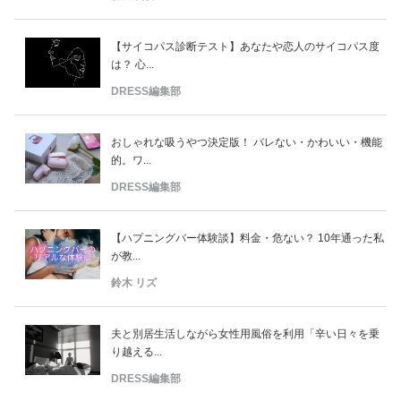
【サイコパス診断テスト】あなたや恋人のサイコパス度
は？ 心...
DRESS編集部
おしゃれな吸うやつ決定版！ バレない・かわいい・機能
的。ワ...
DRESS編集部
【ハプニングバー体験談】料金・危ない？ 10年通った私
が教...
鈴木 リズ
夫と別居生活しながら女性用風俗を利用「辛い日々を乗
り越える...
DRESS編集部