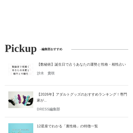
美容/健康
ワークスタイル
Pickup
妊娠/出産/家族
編集部おすすめ
ココロ/カラダ
【数秘術】誕生日で占うあなたの運勢と性格・相性占い
沙木 貴咲
グルメ
【2026年】アダルトグッズのおすすめランキング！専門
トラベル
家が...
DRESS編集部
カルチャー/エンタメ
12星座でわかる「裏性格」の特徴一覧