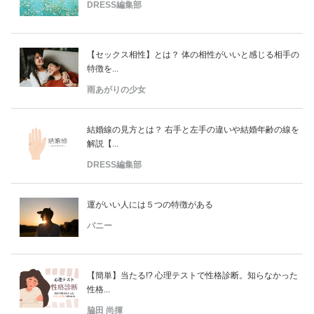
占い
DRESS編集部
性と愛
【セックス相性】とは？ 体の相性がいいと感じる相手の
特徴を...
ゲーム
雨あがりの少女
結婚線の見方とは？ 右手と左手の違いや結婚年齢の線を
解説【...
DRESS編集部
運がいい人には５つの特徴がある
バニー
【簡単】当たる!? 心理テストで性格診断。知らなかった
性格...
脇田 尚揮