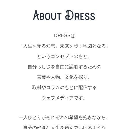
美容/健康
ワークスタイル
DRESSは
妊娠/出産/家族
「人生を守る知恵、未来を歩く地図となる」
というコンセプトのもと、
ココロ/カラダ
自分らしさを自由に謳歌するための
言葉や人物、文化を探り、
グルメ
取材やコラムのもとに配信する
トラベル
ウェブメディアです。
カルチャー/エンタメ
一人ひとりがそれぞれの希望を抱きながら、
自分の好きな人生を歩んでいけるような