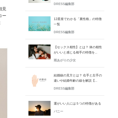
DRESS編集部
細見
コー
12星座でわかる「裏性格」の特徴
ま
一覧
DRESS編集部
【セックス相性】とは？ 体の相性
がいいと感じる相手の特徴を...
雨あがりの少女
結婚線の見方とは？ 右手と左手の
違いや結婚年齢の線を解説【...
DRESS編集部
運がいい人には５つの特徴がある
バニー