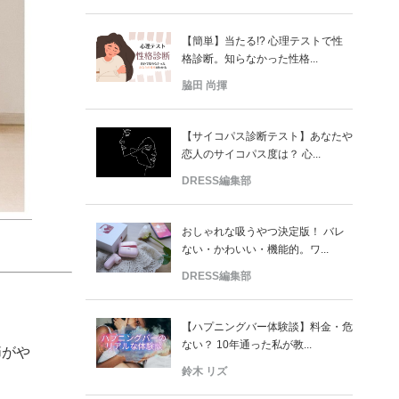
【簡単】当たる!? 心理テストで性
格診断。知らなかった性格...
脇田 尚揮
【サイコパス診断テスト】あなたや
恋人のサイコパス度は？ 心...
DRESS編集部
おしゃれな吸うやつ決定版！ バレ
ない・かわいい・機能的。ワ...
DRESS編集部
【ハプニングバー体験談】料金・危
ない？ 10年通った私が教...
節がや
鈴木 リズ