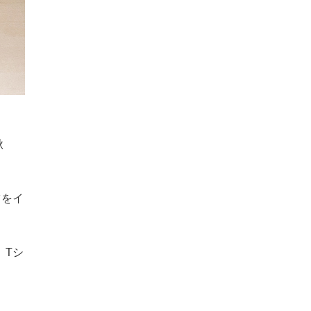
秋
。
ツをイ
、Tシ