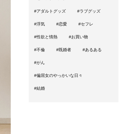
#アダルトグッズ
#ラブグッズ
#浮気
#恋愛
#セフレ
#性欲と情熱
#お買い物
#不倫
#既婚者
#あるある
#がん
#偏屈女のやっかいな日々
#結婚